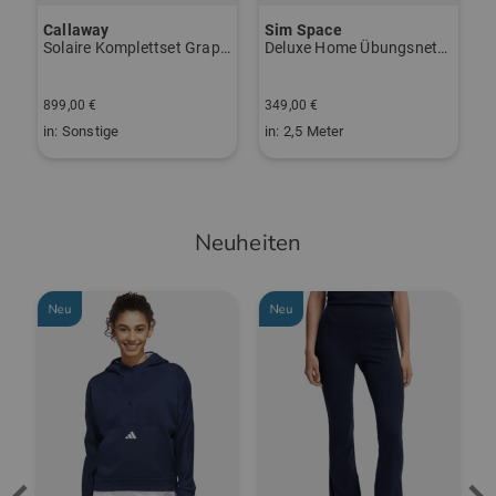
Schwung Typ leichter Bogen
Callaway
Sim Space
K
vo Gen2 Launchmonitor weiß
Toe Hang moderat
Solaire Komplettset Graphit, Ladies
Deluxe Home Übungsnetz schwarz
S
2
Pistol Griff
899,00 €
349,00 €
1
in: Sonstige
in: 2,5 Meter
i
Neuheiten
Neu
Neu