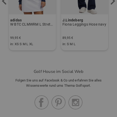
adidas
J.Lindeberg
J
erzieher schwarz
W BTC CLMWRM L Stretch Midlayer navy
Fiona Leggings Hose navy
99,95 €
89,95 €
1
in: XS S M L XL
in: S M L
i
Golf House im Social Web
Folgen Sie uns auf Facebook & Co und erfahren Sie alles
Wissenswerte rund ums Thema Golfsport.