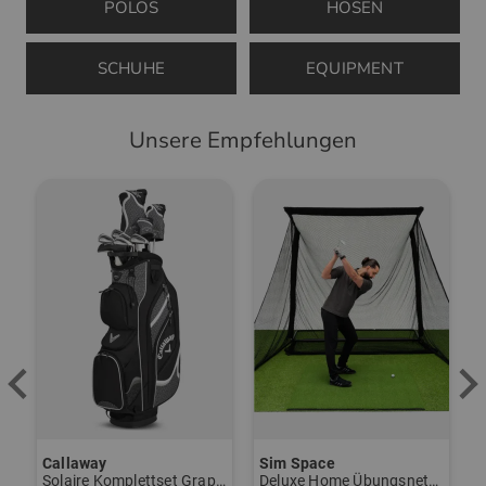
POLOS
HOSEN
SCHUHE
EQUIPMENT
Unsere Empfehlungen
-40%
-
Sim Space
Kenton
K
ire Komplettset Graphit, Ladies
Deluxe Home Übungsnetz schwarz
Scout Trolley schwarz
S