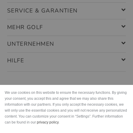
SERVICE & GARANTIEN
MEHR GOLF
UNTERNEHMEN
HILFE
Zahlungsarten
We use cookies on this website to ensure the necessary functions. By giving
your consent, you accept this and agree that we may also share this
information with our partners. If you only accept the necessary cookies, we
will only use the essential cookies and you will not receive any personalized
content. You can customize your consent in “Settings”. Further information
can be found in our
privacy policy
.