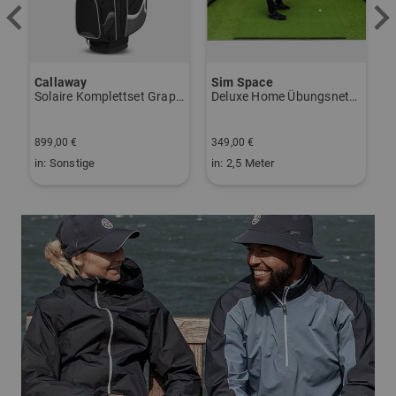
Sim Space
Kenton
K
ire Komplettset Graphit, Ladies
Deluxe Home Übungsnetz schwarz
Scout Trolley schwarz
S
249,00 €
2
349,00 €
149,95 €
1
in: 2,5 Meter
in: Aluminium
i