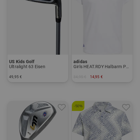
US Kids Golf
adidas
Ultralight 63 Eisen
Girls HEAT.RDY Halbarm Polo
49,95 €
34,95 €
14,95 €
in: 5 6 7 8 PW
in: 140 152 164
-50%