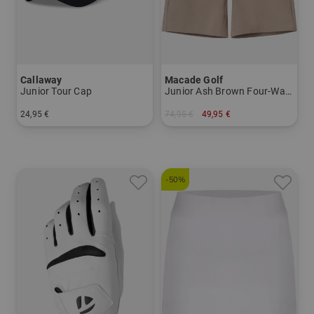
Callaway
Macade Golf
Junior Tour Cap
Junior Ash Brown Four-Way Stretch Shorts
24,95 €
74,95 €
49,95 €
in: Einheitsgröße
in: 140 152
-50%