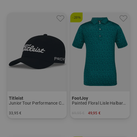
-28%
Titleist
FootJoy
Junior Tour Performance Cap
Painted Floral Lisle Halbarm Polo
33,95 €
69,95 €
49,95 €
in: Einheitsgröße
in: M L