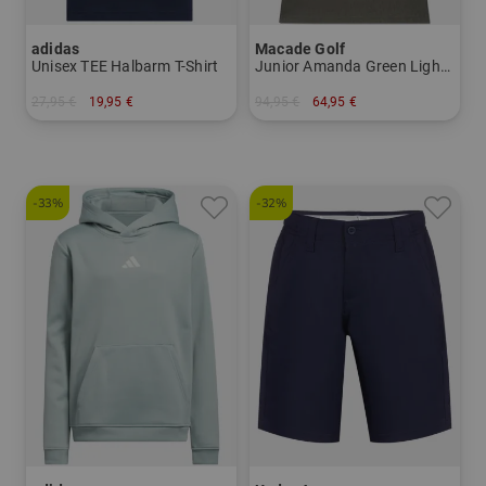
adidas
Macade Golf
Unisex TEE Halbarm T-Shirt
Junior Amanda Green Lightweight Dress Ohne Arm Kleid
27,95 €
19,95 €
94,95 €
64,95 €
in: 164
in: 140 152
-33%
-32%