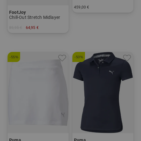
459,00 €
FootJoy
in: UL 60
Chill-Out Stretch Midlayer
89,95 €
64,95 €
in: M L
-55%
-50%
Puma
Puma