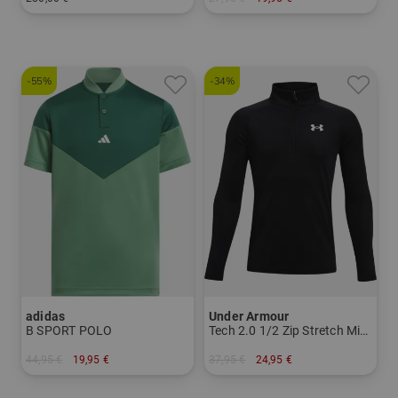
in: Sonstige
in: 140 152 164
-55%
-34%
adidas
Under Armour
B SPORT POLO
Tech 2.0 1/2 Zip Stretch Midlayer
44,95 €
19,95 €
37,95 €
24,95 €
in: 128
in: M L XL