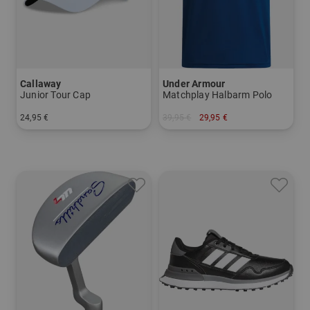
Callaway
Under Armour
Junior Tour Cap
Matchplay Halbarm Polo
24,95 €
39,95 €
29,95 €
in: Einheitsgröße
in: S M