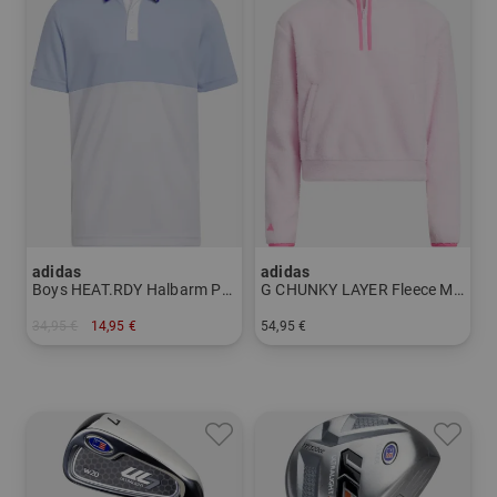
adidas
adidas
Boys HEAT.RDY Halbarm Polo
G CHUNKY LAYER Fleece Midlayer
34,95 €
14,95 €
54,95 €
in: 152 164
in: 152 164