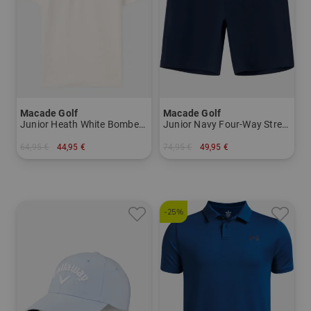
Macade Golf
Macade Golf
Junior Heath White Bomber Shirt Halbarm Polo
Junior Navy Four-Way Stretch Shorts
64,95 €
44,95 €
74,95 €
49,95 €
in: 128 140 152 164
in: 140 152
-25%