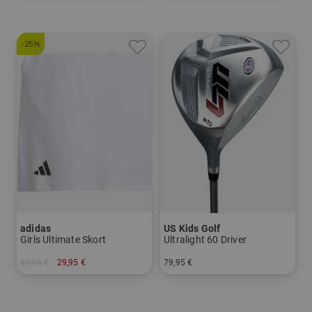
-25%
adidas
US Kids Golf
Girls Ultimate Skort
Ultralight 60 Driver
39,95 €
29,95 €
79,95 €
in: 140
in: UL 60