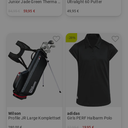
Junior Jade Green Therma Quarter Zip Stretch Midlayer
Ultralight 60 Putter
84,95 €
59,95 €
49,95 €
in: 128 140 152 164
in: UL 60
-28%
Wilson
adidas
Profile JR Large Komplettset
Girls PERF Halbarm Polo
280,00 €
27,95 €
19,95 €