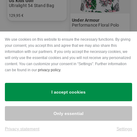
US Kids Golf
Ultralight 54 Stand Bag
129,95 €
Under Armour
in: UL 54
Performance Floral Polo
44,95 €
19,95 €
We use cookies on this website to ensure the necessary functions. By giving
in: S
your consent, you accept this and agree that we may also share this
information with our partners. If you only accept the necessary cookies, we
will only use the essential cookies and you will not receive any personalized
-50%
content. You can customize your consent in “Settings”. Further information
can be found in our
privacy policy
.
I accept cookies
Only essential
Privacy statement
Settings