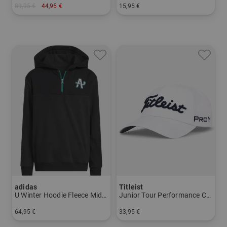
89,95 €
44,95 €
15,95 €
in: 122/128
in: S M ML L
adidas
Titleist
U Winter Hoodie Fleece Midlayer
Junior Tour Performance Cap
64,95 €
33,95 €
in: 140 152 164
in: Einheitsgröße