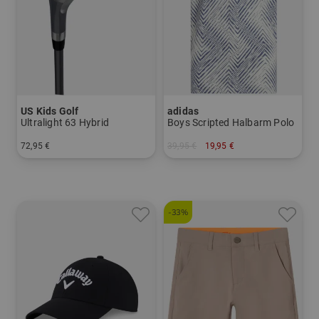
US Kids Golf
adidas
Ultralight 63 Hybrid
Boys Scripted Halbarm Polo
72,95 €
39,95 €
19,95 €
in: UL 63
in: 140
-33%