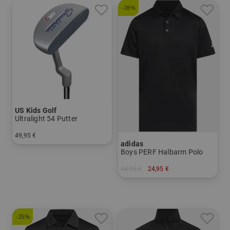
-28%
US Kids Golf
Ultralight 54 Putter
49,95 €
adidas
in: UL 54
Boys PERF Halbarm Polo
34,95 €
24,95 €
in: 152 164
-25%