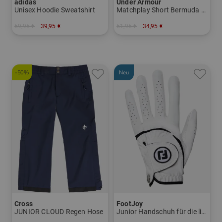
adidas
Under Armour
Unisex Hoodie Sweatshirt
Matchplay Short Bermuda Hose
59,95 €
39,95 €
51,95 €
34,95 €
in: 164
in: M
-50%
Neu
Cross
FootJoy
JUNIOR CLOUD Regen Hose
Junior Handschuh für die linke Hand