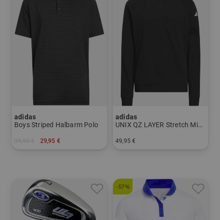
adidas
adidas
Boys Striped Halbarm Polo
UNIX QZ LAYER Stretch Midlayer
39,95 €
29,95 €
49,95 €
in: 140 152 164
in: 140 152 164
-57%