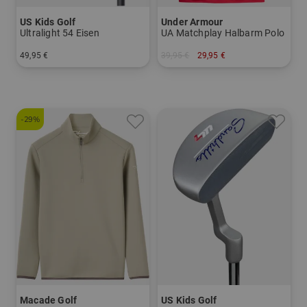
US Kids Golf
Under Armour
Ultralight 54 Eisen
UA Matchplay Halbarm Polo
49,95 €
39,95 €
29,95 €
in: 5 7 SW
in: M XL
-29%
Macade Golf
US Kids Golf