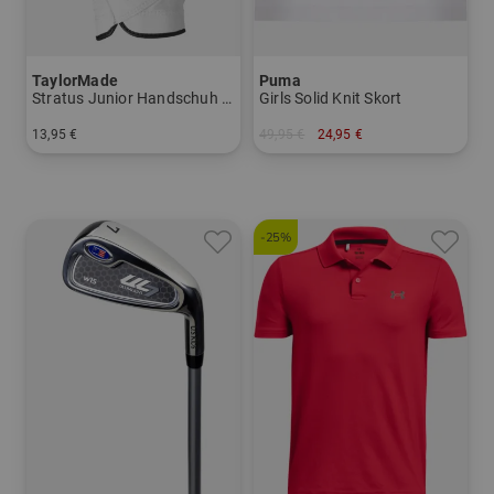
TaylorMade
Puma
Stratus Junior Handschuh für die linke Hand
Girls Solid Knit Skort
13,95 €
49,95 €
24,95 €
in: S M L
in: 152 164
-25%