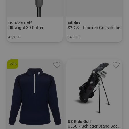
US Kids Golf
adidas
Ultralight 39 Putter
S2G SL Junioren Golfschuhe
45,95 €
84,95 €
in: UL 39
in: UK 3.0 UK 3.5 UK 4.0 UK 4.5 UK 6.0
-27%
US Kids Golf
UL60 7 Schläger Stand Bag Set