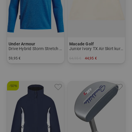
Under Armour
Macade Golf
Drive Hybrid Storm Stretch Midlayer
Junior Ivory TX Air Skirt kurz Skort
59,95 €
64,95 €
44,95 €
in: 140 152 164
in: 152
-50%