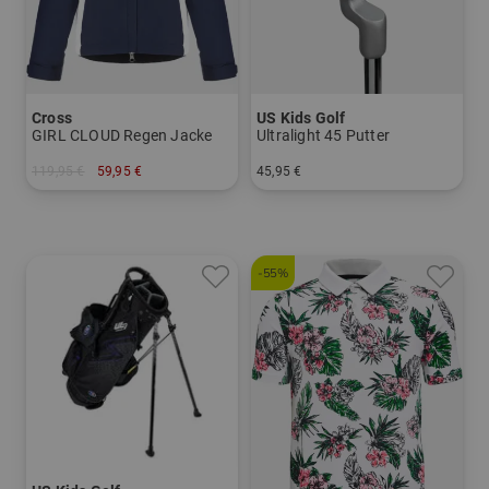
Cross
US Kids Golf
GIRL CLOUD Regen Jacke
Ultralight 45 Putter
119,95 €
59,95 €
45,95 €
in: 122/128
in: UL 45
-55%