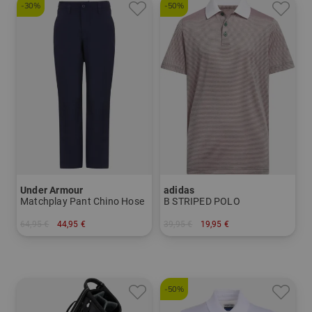
-30%
-50%
Under Armour
adidas
Matchplay Pant Chino Hose
B STRIPED POLO
64,95 €
44,95 €
39,95 €
19,95 €
in: S M XL
in: 128 140 152 164
-50%