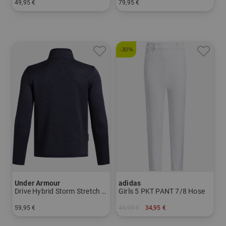
49,95 €
79,95 €
in: 7 9 PW SW
in: UL 57
-30%
Under Armour
adidas
Drive Hybrid Storm Stretch Midlayer
Girls 5 PKT PANT 7/8 Hose
59,95 €
49,95 €
34,95 €
in: 140 152 164
in: 152 164