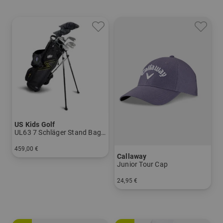
US Kids Golf
UL63 7 Schläger Stand Bag Set
459,00 €
Callaway
in: UL 63
Junior Tour Cap
24,95 €
in: Einheitsgröße