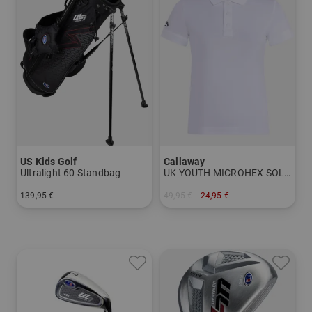
US Kids Golf
Callaway
Ultralight 60 Standbag
UK YOUTH MICROHEX SOLID
139,95 €
49,95 €
24,95 €
in: UL 60
in: L