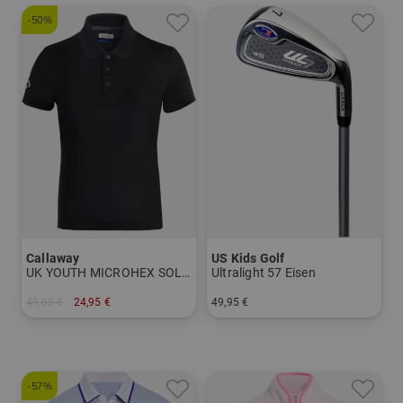
-50%
Callaway
US Kids Golf
UK YOUTH MICROHEX SOLID
Ultralight 57 Eisen
49,95 €
24,95 €
49,95 €
in: S M
in: 5 6 7 8 PW
-57%