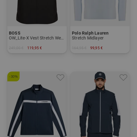
BOSS
Polo Ralph Lauren
OW_Lite-X Vest Stretch Weste
Stretch Midlayer
249,00 €
119,95 €
164,95 €
99,95 €
in: L XL XXL
in: M L XL
-30%