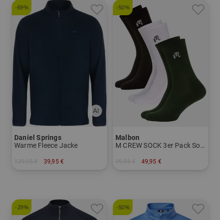
-69%
-50%
Daniel Springs
Malbon
Warme Fleece Jacke
M CREW SOCK 3er Pack Socken
129,95 €
39,95 €
99,95 €
49,95 €
in: M L XL XXL XXXL
in: Einheitsgröße
-29%
-50%