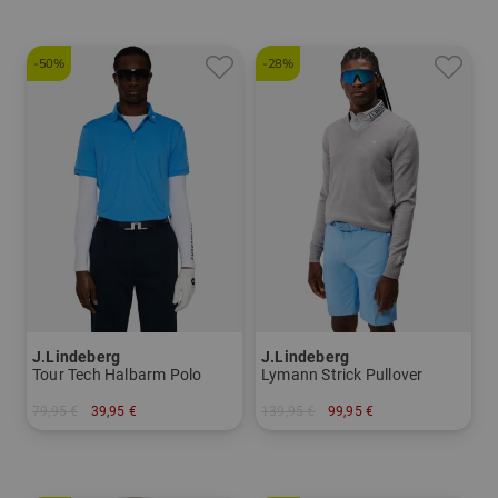
-50%
-28%
J.Lindeberg
J.Lindeberg
Tour Tech Halbarm Polo
Lymann Strick Pullover
79,95 €
39,95 €
139,95 €
99,95 €
in: S M L XXL
in: M XXL