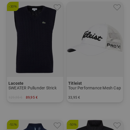
-30%
Lacoste
Titleist
SWEATER Pullunder Strick
Tour Performance Mesh Cap
129,95 €
89,95 €
33,95 €
in: M L XL XXL
in: Einheitsgröße
-51%
-50%