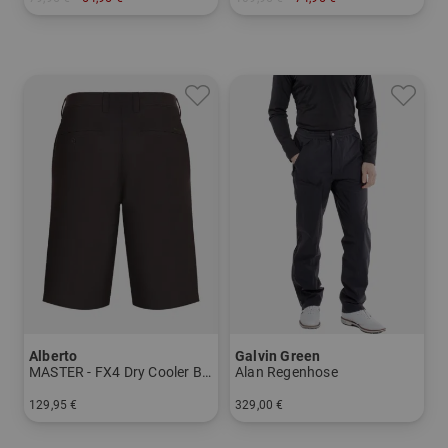
in: S XL XXL
in: S M L XXL
Alberto
Galvin Green
MASTER - FX4 Dry Cooler Bermuda
Alan Regenhose
129,95 €
329,00 €
in: 46 48 50 52 54 56 58
in: 30/32 32/32 34/32 36/32 38/32