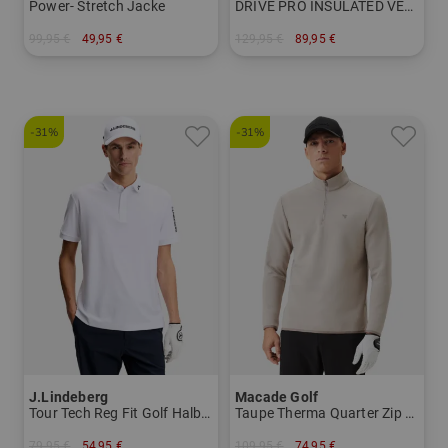
Power- Stretch Jacke
DRIVE PRO INSULATED VEST Thermo Weste
99,95 €
49,95 €
129,95 €
89,95 €
in: S M L XL
in: M XL XXL
-31%
-31%
J.Lindeberg
Macade Golf
Tour Tech Reg Fit Golf Halbarm Polo
Taupe Therma Quarter Zip Stretch Midlayer
79,95 €
54,95 €
109,95 €
74,95 €