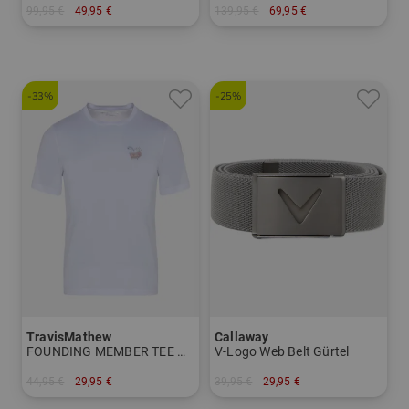
99,95 €
49,95 €
139,95 €
69,95 €
in: Einheitsgröße
in: L XL XXL XXXL
-33%
-25%
TravisMathew
Callaway
FOUNDING MEMBER TEE Halbarm T-Shirt
V-Logo Web Belt Gürtel
44,95 €
29,95 €
39,95 €
29,95 €
in: L
in: Einheitsgröße