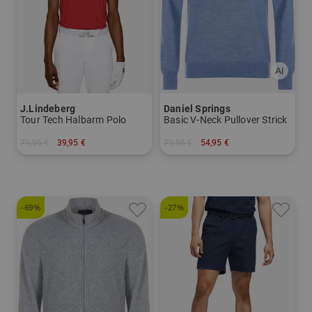
J.Lindeberg
Daniel Springs
Tour Tech Halbarm Polo
Basic V-Neck Pullover Strick
79,95 €
39,95 €
79,95 €
54,95 €
in: S M L XL XXL
in: M L XXL XXXL
-69%
-27%