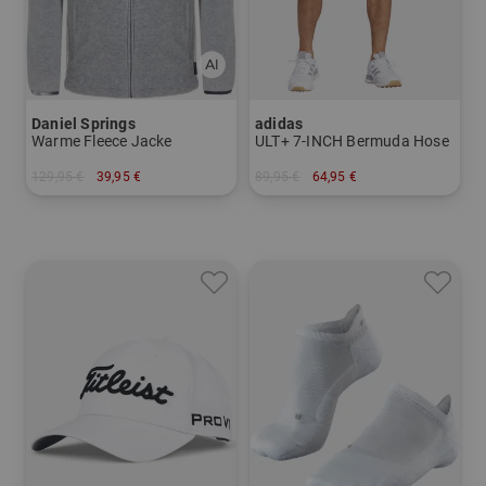
Daniel Springs
adidas
Warme Fleece Jacke
ULT+ 7-INCH Bermuda Hose
129,95 €
39,95 €
89,95 €
64,95 €
in: M L XL XXL XXXL
in: 32 34