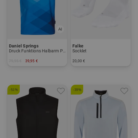
Daniel Springs
Falke
Druck Funktions Halbarm Polo
Socklet
79,95 €
39,95 €
20,00 €
in: S M L XL XXL
in: 39/41 42/43 44/45 46/48
-51%
-39%