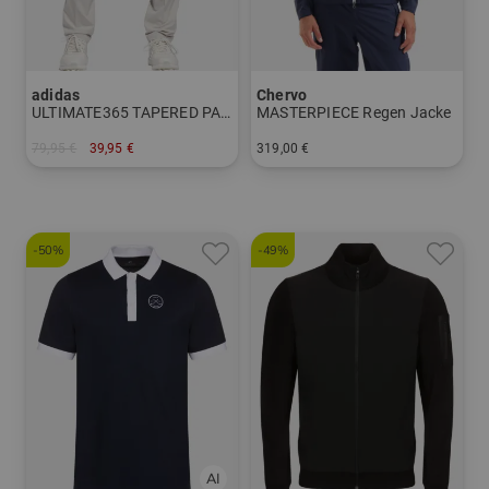
adidas
Chervo
ULTIMATE365 TAPERED PANT Chino Hose
MASTERPIECE Regen Jacke
79,95 €
39,95 €
319,00 €
in: 32/32
in: 48 50 52 54 56 58
-50%
-49%