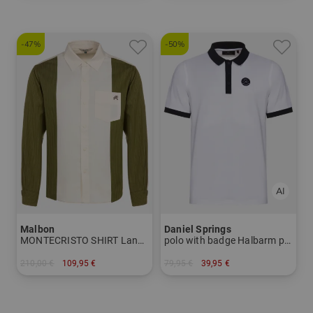
-47%
-50%
Malbon
Daniel Springs
MONTECRISTO SHIRT Langarm Hemd
polo with badge Halbarm polo
210,00 €
109,95 €
79,95 €
39,95 €
in: M L XL
in: L XL