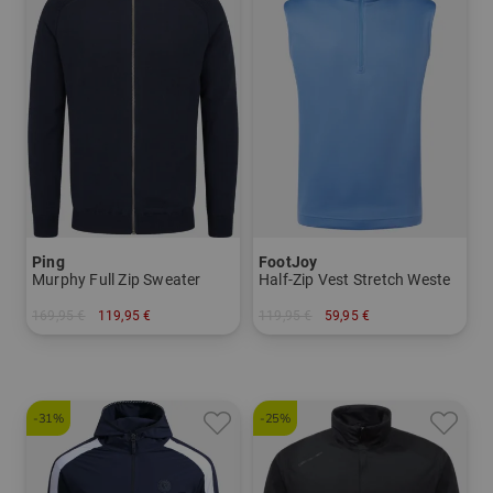
Ping
FootJoy
Murphy Full Zip Sweater
Half-Zip Vest Stretch Weste
169,95 €
119,95 €
119,95 €
59,95 €
in: S M L XL XXL
in: M L XL XXL
-31%
-25%