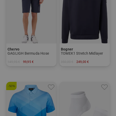
Chervo
Bogner
GAGLIGH Bermuda Hose
TOMEK1 Stretch Midlayer
149,95 €
99,95 €
350,00 €
249,00 €
in: 46 50
in: M L XL XXL
-50%