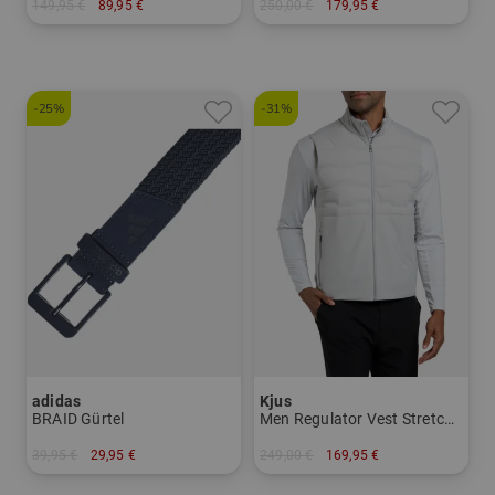
149,95 €
89,95 €
250,00 €
179,95 €
in: 32 33 34 36
in: M L XL
-25%
-31%
adidas
Kjus
BRAID Gürtel
Men Regulator Vest Stretch Weste
39,95 €
29,95 €
249,00 €
169,95 €
in: L/XL
in: S M