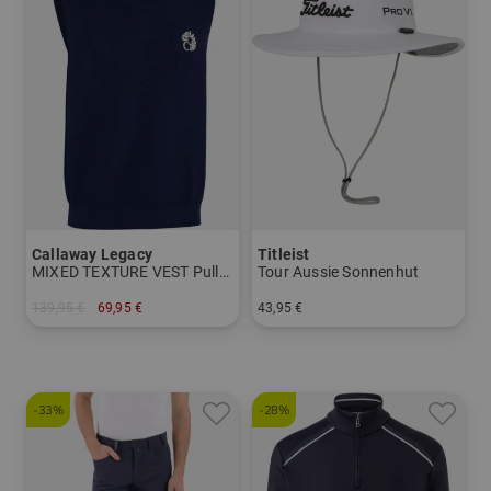
Callaway Legacy
Titleist
MIXED TEXTURE VEST Pullunder Strick
Tour Aussie Sonnenhut
139,95 €
69,95 €
43,95 €
in: M L XL XXL
in: Einheitsgröße
-33%
-28%