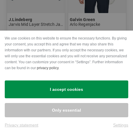
J.Lindeberg
Galvin Green
Jarvis Mid Layer Stretch Jacke
Arlo Regenjacke
129,95 €
89,95 €
399,00 €
We use cookies on this website to ensure the necessary functions. By giving
in: S M L XL XXL
in: S M L XL XXL
your consent, you accept this and agree that we may also share this
information with our partners. If you only accept the necessary cookies, we
will only use the essential cookies and you will not receive any personalized
content. You can customize your consent in “Settings”. Further information
can be found in our
privacy policy
.
I accept cookies
Only essential
Privacy statement
Settings