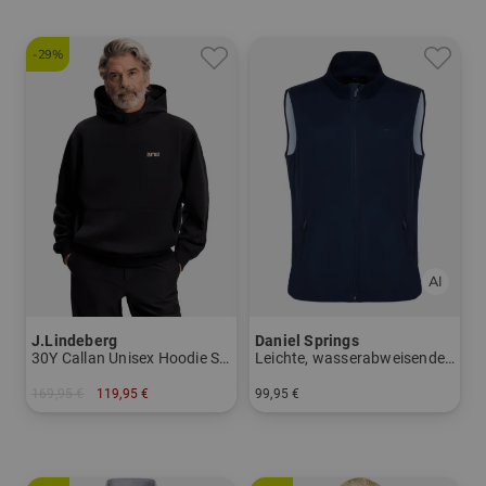
-29%
J.Lindeberg
Daniel Springs
30Y Callan Unisex Hoodie Sweatshirt
Leichte, wasserabweisende Windstopp Weste
169,95 €
119,95 €
99,95 €
in: M L
in: M L XL XXL XXXL