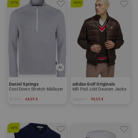
-27%
-60%
Daniel Springs
adidas Golf Originals
Cool Down Stretch Midlayer
MR Pad Jckt Daunen Jacke
89,95 €
64,95 €
250,00 €
99,95 €
in: XL XXL
in: M L XL
-50%