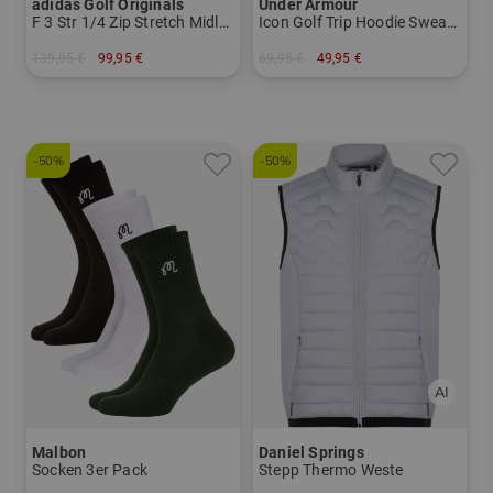
adidas Golf Originals
Under Armour
F 3 Str 1/4 Zip Stretch Midlayer
Icon Golf Trip Hoodie Sweatshirt
139,95 €
99,95 €
69,95 €
49,95 €
in: M L
in: M L XL XXL
-50%
-50%
Malbon
Daniel Springs
Socken 3er Pack
Stepp Thermo Weste