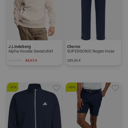
J.Lindeberg
Chervo
Alpha Hoodie Sweatshirt
SUPERSONIC Regen Hose
119,95 €
84,95 €
289,00 €
in: M L XL
in: 46 48 50 52 54 56
-30%
-40%