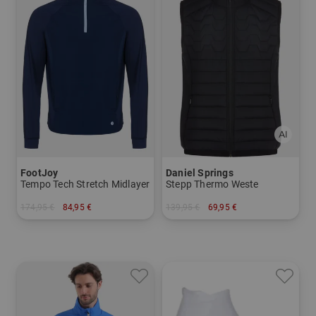
FootJoy
Daniel Springs
Tempo Tech Stretch Midlayer
Stepp Thermo Weste
174,95 €
84,95 €
139,95 €
69,95 €
in: M L XL XXL
in: S M L XL XXL XXXL