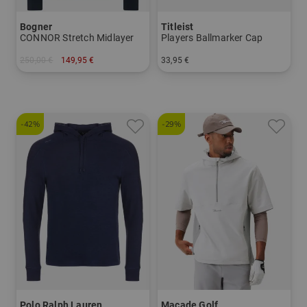
Bogner
Titleist
CONNOR Stretch Midlayer
Players Ballmarker Cap
250,00 €
149,95 €
33,95 €
in: M L XL XXL
in: Einheitsgröße
-42%
-29%
Polo Ralph Lauren
Macade Golf