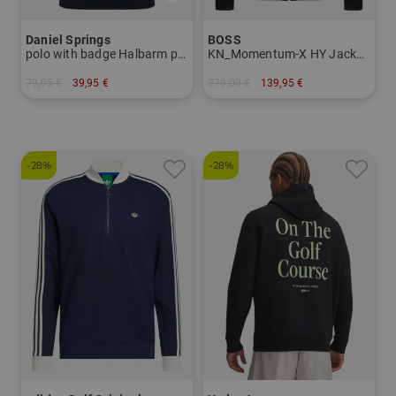
Daniel Springs
BOSS
polo with badge Halbarm polo
KN_Momentum-X HY Jacke Strick
79,95 €
39,95 €
279,00 €
139,95 €
in: M L XL
in: M L XL XXL
-28%
-28%