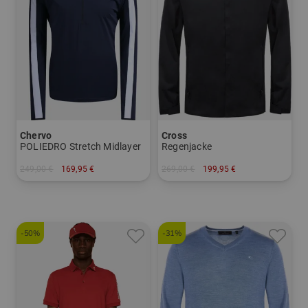
Chervo
Cross
POLIEDRO Stretch Midlayer
Regenjacke
249,00 €
169,95 €
269,00 €
199,95 €
in: 48 50
in: S M L XL XXL XXXL
-50%
-31%