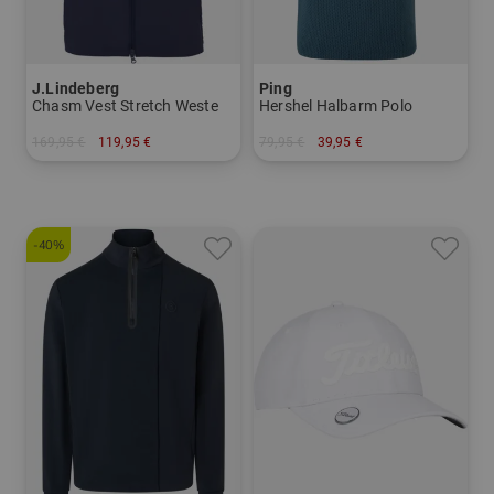
J.Lindeberg
Ping
Chasm Vest Stretch Weste
Hershel Halbarm Polo
169,95 €
119,95 €
79,95 €
39,95 €
in: S M L XL XXL
in: M L XL XXL
-40%