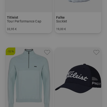
Titleist
Falke
Tour Performance Cap
Socklet
33,95 €
19,00 €
in: Einheitsgröße
in: 39/41 42/43 44/45 46/48
-51%