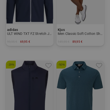
adidas
Kjus
ULT WIND TXT FZ Stretch Jacke
Men Classic Soft Cotton Shorts Bermuda Hose
99,95 €
69,95 €
149,95 €
89,95 €
in: XL XXL
in: 32 33 34
-29%
-50%