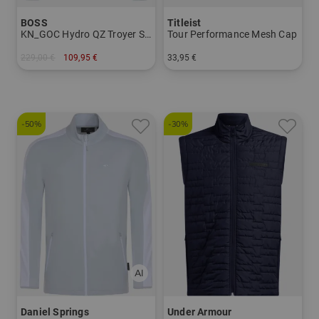
BOSS
Titleist
KN_GOC Hydro QZ Troyer Strick
Tour Performance Mesh Cap
229,00 €
109,95 €
33,95 €
in: L XXL
in: Einheitsgröße
-50%
-30%
Daniel Springs
Under Armour