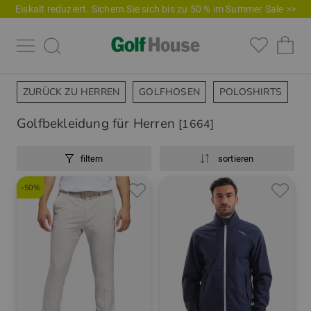
Eiskalt reduziert. Sichern Sie sich bis zu 50 % im Summer Sale >>
ZURÜCK ZU HERREN
GOLFHOSEN
POLOSHIRTS
J
Golfbekleidung für Herren
[1664]
filtern
sortieren
-50%