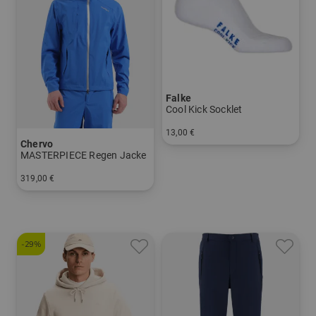
Falke
Cool Kick Socklet
13,00 €
Chervo
in: 37/38 39/41 42/43 44/45
MASTERPIECE Regen Jacke
319,00 €
in: 48 50 52 54 56 58
-29%