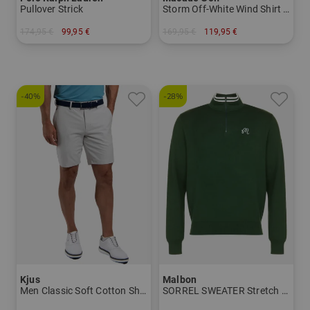
Pullover Strick
Storm Off-White Wind Shirt Halbarm Windshirt
174,95 €
99,95 €
169,95 €
119,95 €
in: M L XL
in: S M L XL XXL
-40%
-28%
Kjus
Malbon
Men Classic Soft Cotton Shorts Bermuda Hose
SORREL SWEATER Stretch Midlayer