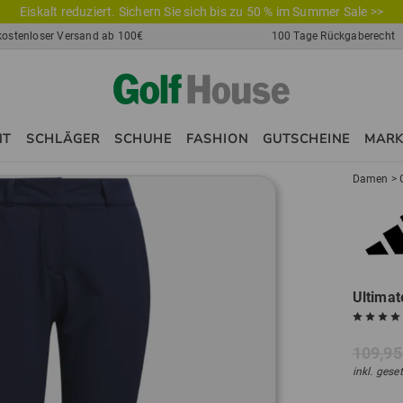
Eiskalt reduziert. Sichern Sie sich bis zu 50 % im Summer Sale >>
kostenloser Versand ab 100€
100 Tage Rückgaberecht
NT
SCHLÄGER
SCHUHE
FASHION
GUTSCHEINE
MAR
Damen
>
Ultima
109,95
inkl. gese