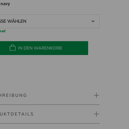
e
navy
SE WÄHLEN
reit
IN DEN WARENKORB
HREIBUNG
UKTDETAILS
Ultimate365 COLD.RDY Thermo Hose
Hose für Damen von der Marke adidas. Das