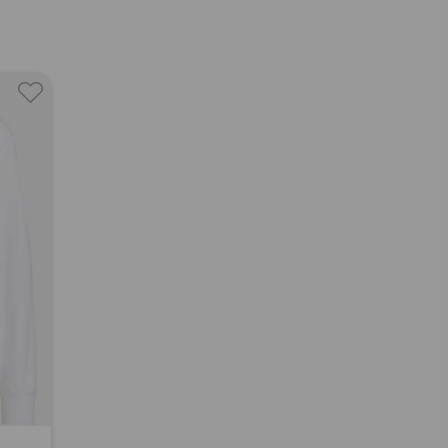
chend kann das Label jedem Golfer und jeder
 garantieren, selbst bei widrigen
edingungen immer bestens gerüstet zu sein.
ZUR ADIDAS MARKENSEITE