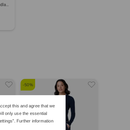
Ultimate365 Half-Zip Stretch Midlayer
-50%
ccept this and agree that we
ll only use the essential
ttings”. Further information