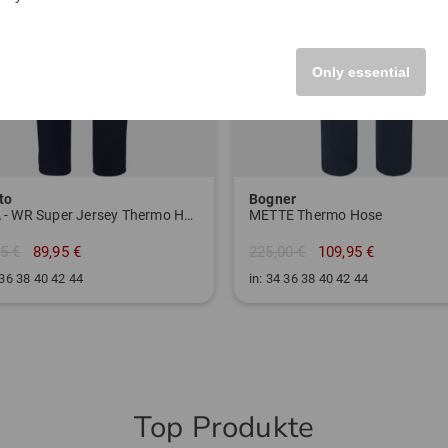
Only essential
to
Bogner
JANA - WR Super Jersey Thermo Hose
METTE Thermo Hose
5 €
89,95 €
225,00 €
109,95 €
 36 38 40 42 44
in: 34 36 38 40 42 44
Top Produkte