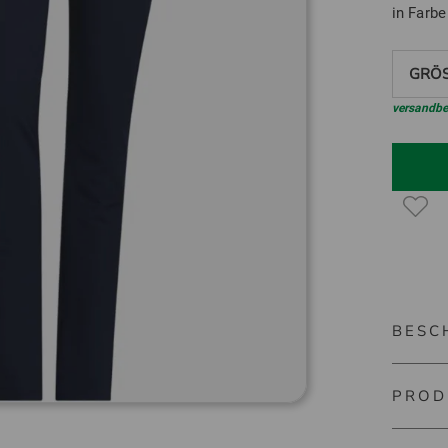
in Farb
GRÖS
versandbe
BESC
PROD
adidas 
Thermo 