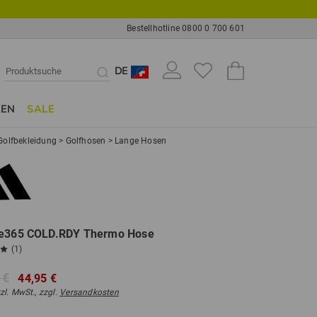
Bestellhotline 0800 0 700 601
DE
KEN
SALE
Golfbekleidung
>
Golfhosen
>
Lange Hosen
te365 COLD.RDY Thermo Hose
(1)
 €
44,95 €
tzl. MwSt., zzgl.
Versandkosten