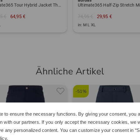
Ultimate365 Tour Hybrid Jacket Thermo Jacke
5 €
64,95 €
74,95 €
29,95 €
L
in: M L XL
Ähnliche Artikel
-51%
e to ensure the necessary functions. By giving your consent, you a
n with our partners. If you only accept the necessary cookies, we wi
ve any personalized content. You can customize your consent in “Se
licy
.