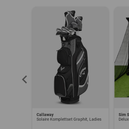
Callaway
Sim 
or weiß
Solaire Komplettset Graphit, Ladies
Delu