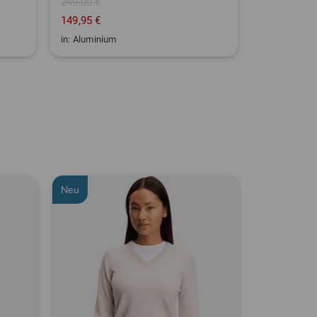
249,00 €
149,95 €
1.639,00 €
in: Aluminium
in: Einheitsg
Neu
Neu