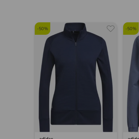
-50%
-50%
adidas
adid