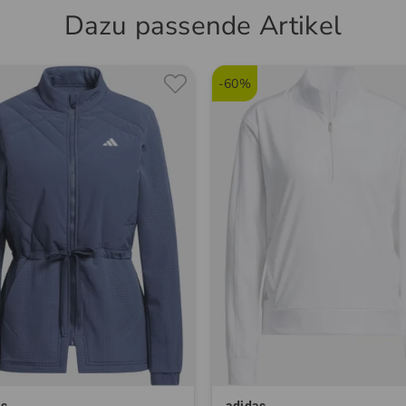
Dazu passende Artikel
Entspre
Golferin
Wetterb
-60%
as
adidas