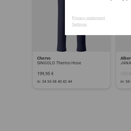
Privacy statement
Settings
Chervo
Alber
SINGOLO Thermo Hose
199,95 €
129,9
in: 34 36 38 40 42 44
in: 34