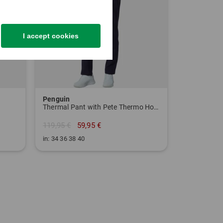
I accept cookies
Penguin
Thermal Pant with Pete Thermo Hose
119,95 €
59,95 €
in: 34 36 38 40