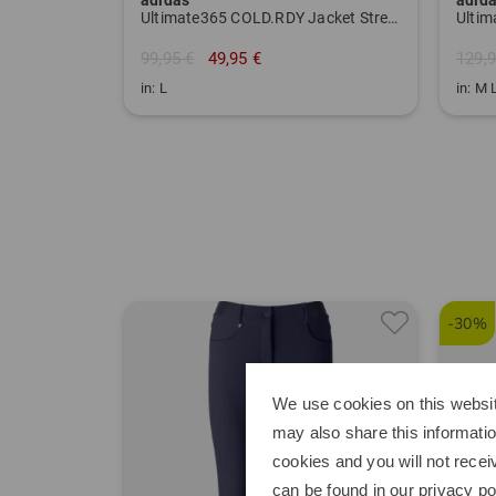
Ultimate365 COLD.RDY Jacket Stretch Jacke
99,95 €
49,95 €
129,9
in: L
in: M 
-30%
We use cookies on this websit
may also share this informatio
cookies and you will not recei
can be found in our
privacy po