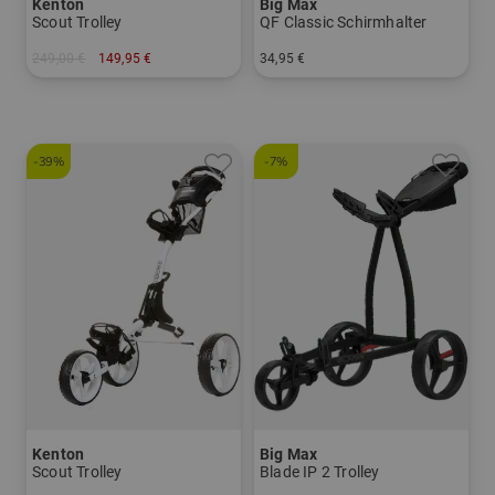
Kenton
Big Max
Scout Trolley
QF Classic Schirmhalter
249,00 €
149,95 €
34,95 €
in: Aluminium
in: Einheitsgröße
-39%
-7%
Kenton
Big Max
Scout Trolley
Blade IP 2 Trolley