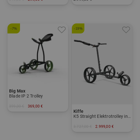
in: Sonstiges Material
in: Aluminium
-7%
-19%
Big Max
Blade IP 2 Trolley
399,00 €
369,00 €
Kiffe
in: Sonstiges Material
K5 Straight Elektrotrolley inkl. Schirmhalter
3.727,00 €
2.999,00 €
in: Präzisionsstahl