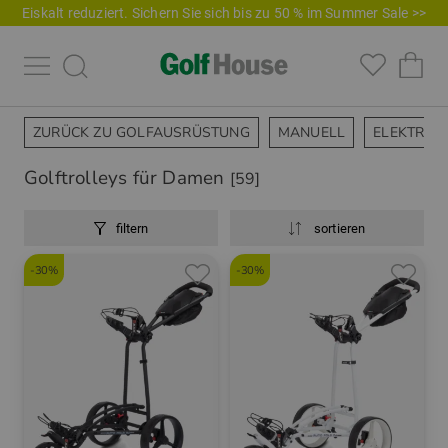
Eiskalt reduziert. Sichern Sie sich bis zu 50 % im Summer Sale >>
ZURÜCK ZU GOLFAUSRÜSTUNG
MANUELL
ELEKTRO
Golftrolleys für Damen
[59]
filtern
sortieren
-30%
-30%