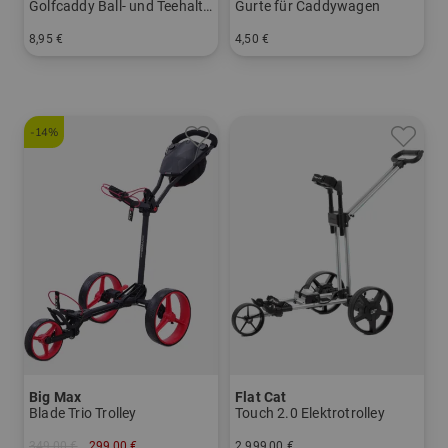
Golfcaddy Ball- und Teehalter
Gurte für Caddywagen
8,95 €
4,50 €
in: Einheitsgröße
in: Einheitsgröße
-14%
Big Max
Flat Cat
Blade Trio Trolley
Touch 2.0 Elektrotrolley
349,00 €
299,00 €
2.999,00 €