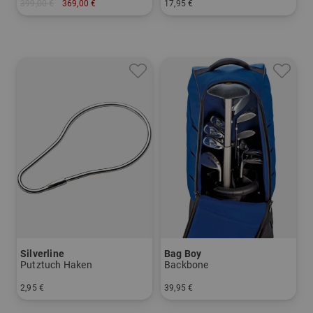
399,00 €
369,00 €
17,95 €
in: Sonstiges Material
in: Einheitsgröße
Silverline
Bag Boy
Putztuch Haken
Backbone
2,95 €
39,95 €
in: Einheitsgröße
in: Einheitsgröße