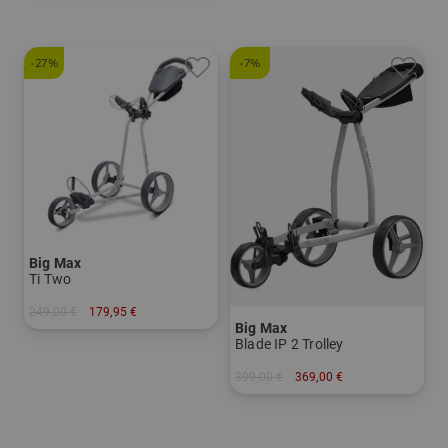
-27%
-7%
Big Max
Ti Two
249,00 €
179,95 €
Big Max
in: Sonstiges Material
Blade IP 2 Trolley
399,00 €
369,00 €
in: Sonstiges Material