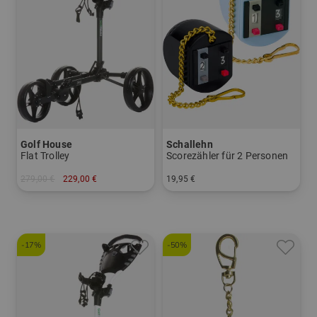
Golf House
Schallehn
Flat Trolley
Scorezähler für 2 Personen
279,00 €
229,00 €
19,95 €
in: Sonstiges Material
in: Einheitsgröße
-17%
-50%