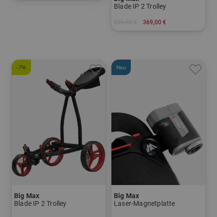
in: Einheitsgröße
Blade IP 2 Trolley
399,00 €
369,00 €
in: Sonstiges Material
-7%
Neu
Big Max
Big Max
Blade IP 2 Trolley
Laser-Magnetplatte