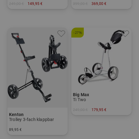
249,00 €
149,95 €
399,00 €
369,00 €
in: Aluminium
in: Sonstiges Material
-27%
Big Max
Ti Two
249,00 €
179,95 €
Kenton
in: Sonstiges Material
Trolley 3-fach klappbar
89,95 €
in: Sonstiges Material