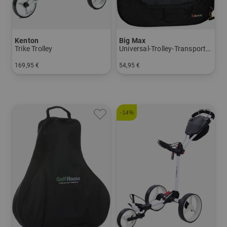
Kenton
Big Max
Trike Trolley
Universal-Trolley-Transporttasche
169,95 €
54,95 €
in: Sonstiges Material
in: Einheitsgröße
-14%