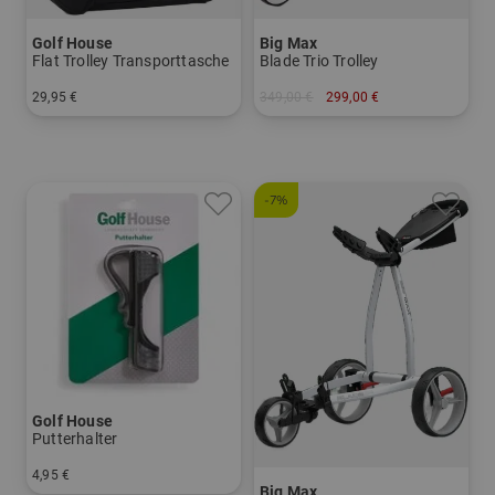
Golf House
Big Max
Flat Trolley Transporttasche
Blade Trio Trolley
29,95 €
349,00 €
299,00 €
in: Einheitsgröße
in: Sonstiges Material
-7%
Golf House
Putterhalter
4,95 €
Big Max