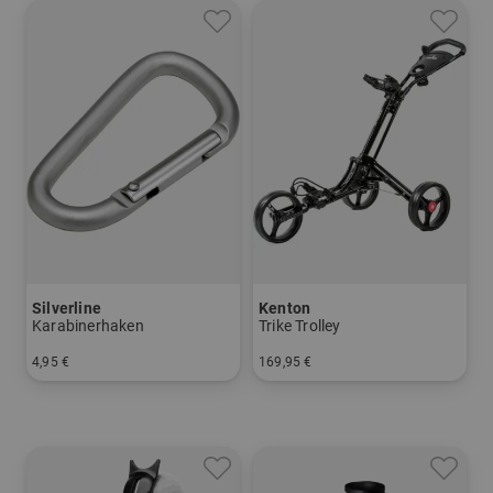
Silverline
Kenton
Karabinerhaken
Trike Trolley
4,95 €
169,95 €
in: Einheitsgröße
in: Sonstiges Material