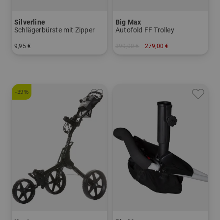
Silverline
Big Max
Schlägerbürste mit Zipper
Autofold FF Trolley
9,95 €
399,00 €
279,00 €
in: Einheitsgröße
in: Sonstiges Material
-39%