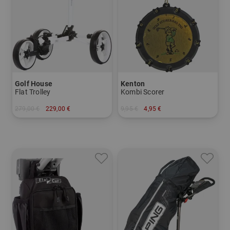
Golf House
Kenton
Flat Trolley
Kombi Scorer
279,00 €
229,00 €
9,95 €
4,95 €
in: Sonstiges Material
in: Einheitsgröße