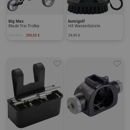
Big Max
kumigolf
Blade Trio Trolley
H3 Wasserbürste
349,00 €
299,00 €
29,95 €
in: Sonstiges Material
in: Einheitsgröße