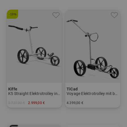
-19%
Kiffe
TiCad
K5 Straight Elektrotrolley inkl. Schirmhalter
Voyage Elektrotrolley mit belederter Drehgriffsteuerung
3.727,00 €
2.999,00 €
4.399,00 €
in: Präzisionsstahl
in: Titan