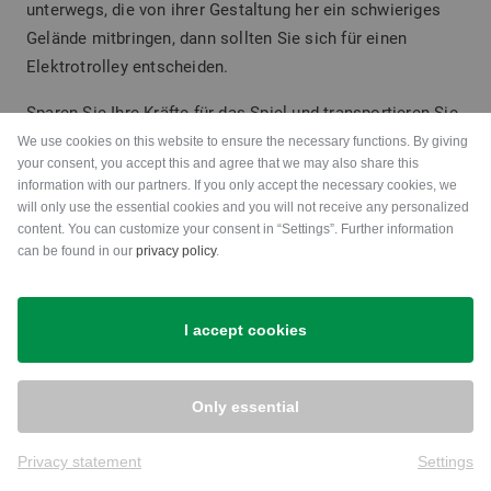
unterwegs, die von ihrer Gestaltung her ein schwieriges
Gelände mitbringen, dann sollten Sie sich für einen
Elektrotrolley entscheiden.
Sparen Sie Ihre Kräfte für das Spiel und transportieren Sie
Ihr Golfbag auf bequeme Art.
We use cookies on this website to ensure the necessary functions. By giving
your consent, you accept this and agree that we may also share this
information with our partners. If you only accept the necessary cookies, we
INFORMATIONEN TROLLEYS
will only use the essential cookies and you will not receive any personalized
content. You can customize your consent in “Settings”. Further information
can be found in our
privacy policy
.
Golf House im Social Web
I accept cookies
Folgen Sie uns auf Facebook & Co und erfahren Sie alles
Wissenswerte rund ums Thema Golfsport.
Only essential
Privacy statement
Settings