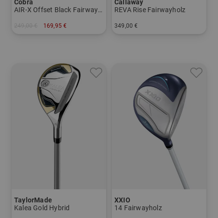
Cobra
Callaway
AIR-X Offset Black Fairwayholz
REVA Rise Fairwayholz
249,00 €
169,95 €
349,00 €
in: 3 5
in: 5 9
TaylorMade
XXIO
Kalea Gold Hybrid
14 Fairwayholz