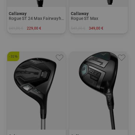
Callaway
Callaway
Rogue ST 24 Max Fairwayholz
Rogue ST Max
349,00 €
229,00 €
549,00 €
349,00 €
in: 3 5
in: 12.0 Grad
-31%