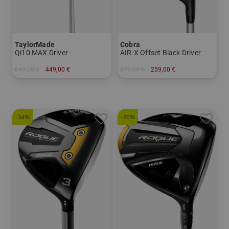
TaylorMade
Cobra
Qi10 MAX Driver
AIR-X Offset Black Driver
649,00 €
449,00 €
379,00 €
259,00 €
in: 12.0 Grad
in: 15 Grad
-34%
-36%