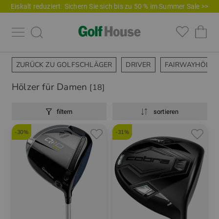
Eiskalt reduziert. Sichern Sie sich bis zu 50 % im Summer Sale >>
ZURÜCK ZU GOLFSCHLÄGER
DRIVER
FAIRWAYHÖLZE
Hölzer für Damen
[18]
filtern
sortieren
-30%
-31%