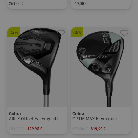
269,00 €
549,00 €
in: 4 5 6
in: 3 5
-19%
-15%
Cobra
Cobra
AIR-X Offset Fairwayholz
OPTM MAX Firwayholz
249,00 €
199,95 €
379,00 €
319,00 €
in: 5
in: 5