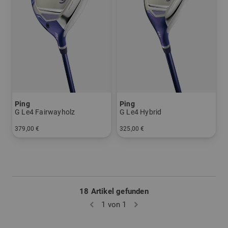
Ping
Ping
G Le4 Fairwayholz
G Le4 Hybrid
379,00 €
325,00 €
in: 3 5
in: 5 6
18 Artikel gefunden
1 von 1