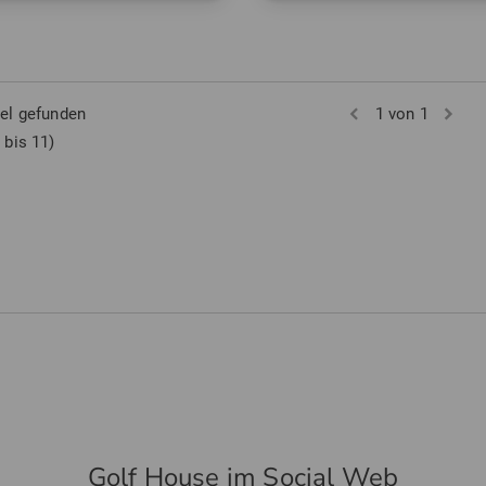
 5 7
in: Einheitsgröße
kel gefunden
1 von 1
 bis 11)
Golf House im Social Web