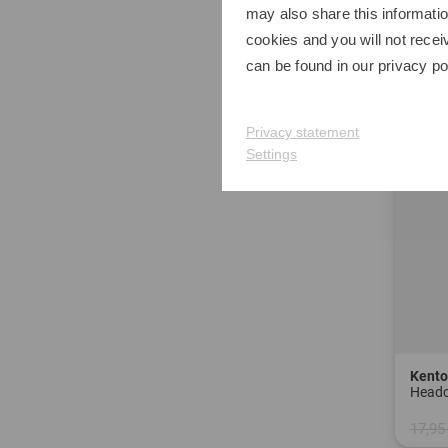
may also share this informatio
-33%
cookies and you will not recei
can be found in our
privacy po
Privacy statement
Settings
Kent
Headc
17,95