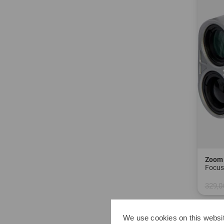
Zoom
329,0
in: Ei
We use cookies on this websit