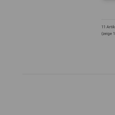
in: 1 3
11 Arti
(zeige 1