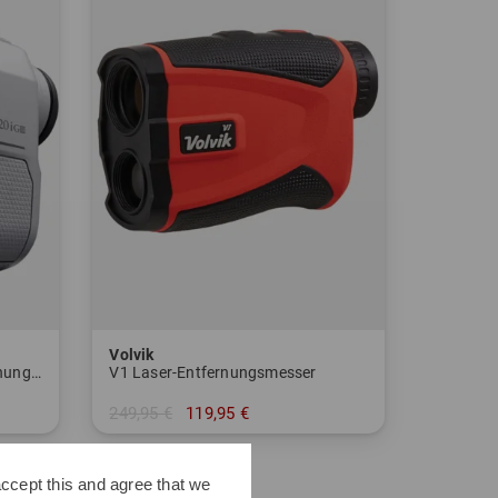
Volvik
Coolshot 20i GIII Laser-Entfernungsmesser
V1 Laser-Entfernungsmesser
249,95 €
119,95 €
in: Einheitsgröße
ccept this and agree that we