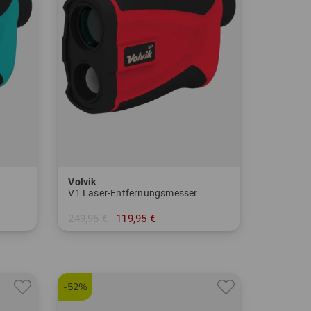
Volvik
V1 Laser-Entfernungsmesser
249,95 €
119,95 €
in: Einheitsgröße
-52%