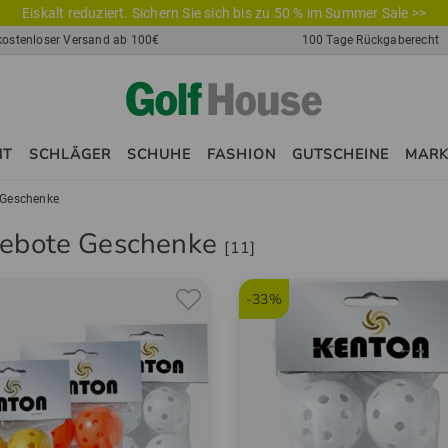
Eiskalt reduziert. Sichern Sie sich bis zu 50 % im Summer Sale >>
kostenloser Versand ab 100€
100 Tage Rückgaberecht
NT
SCHLÄGER
SCHUHE
FASHION
GUTSCHEINE
MAR
Geschenke
ebote Geschenke
[11]
-33%