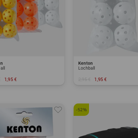
on
Kenton
all
Lochball
€
1,95 €
2,95 €
1,95 €
r Pack
in: 6er Pack
-52%