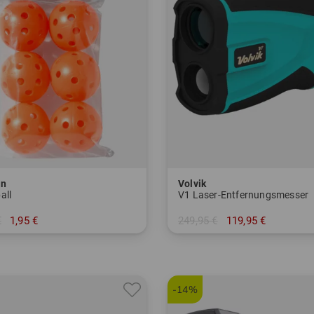
on
Volvik
all
V1 Laser-Entfernungsmesser
€
1,95 €
249,95 €
119,95 €
r Pack
in: Einheitsgröße
-14%