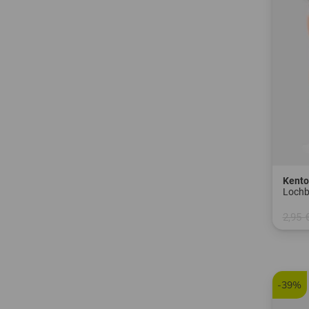
Kent
Lochb
2,95 
in: 6e
-39%