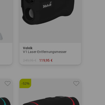
Volvik
V1 Laser-Entfernungsmesser
249,95 €
119,95 €
in: Einheitsgröße
-52%