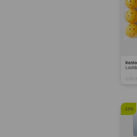
Kent
Lochb
2,95 
in: 6e
-33%