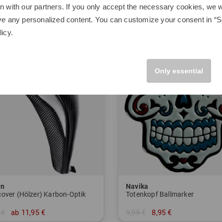
n with our partners. If you only accept the necessary cookies, we wi
-10%
ve any personalized content. You can customize your consent in “Se
licy
.
Only essential
on
Navika
over (Hölzer) Karbon-Optik
Totenkopf Ballmarker
 €
ab 11,95 €
9,95 €
8,95 €