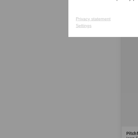
in: 31
Privacy statement
-22%
Settings
Pitchf