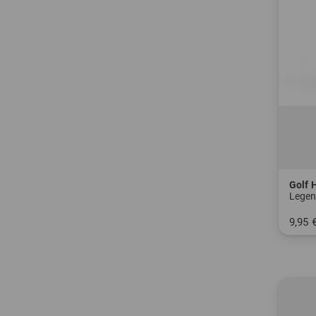
Golf 
Legen
9,95 
in: Ei