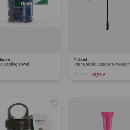
House
Titleist
d Cooling Towel
€
79,95 €
49,95 €
nheitsgröße
in: 68 Inch