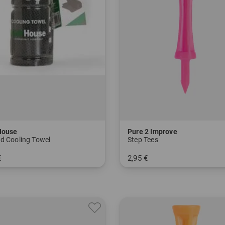
House
Pure 2 Improve
d Cooling Towel
Step Tees
€
2,95 €
nheitsgröße
in: 53 mm