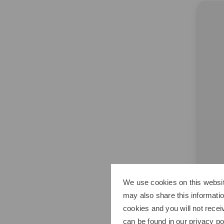
We use cookies on this websit
Pure 
may also share this informatio
Step 
cookies and you will not recei
2,95 
can be found in our
privacy po