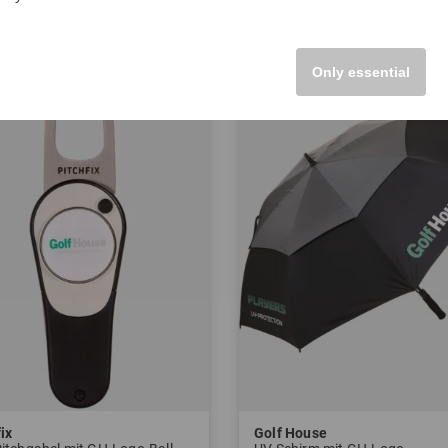
 mm
in: 24 mm
Only essential
ix
Golf House