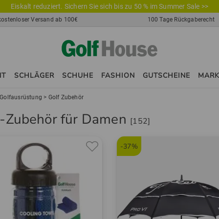
Eiskalt reduziert. Sichern Sie sich bis zu 50 % im Summer Sale >>
kostenloser Versand ab 100€
100 Tage Rückgaberecht
NT
SCHLÄGER
SCHUHE
FASHION
GUTSCHEINE
MAR
Golfausrüstung
>
Golf Zubehör
f-Zubehör für Damen
[152]
-37%