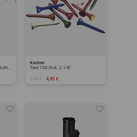
Kenton
Tour Double Canopy UV Regenschirm
Tees 100 Stck. 2.1/8"
5,95 €
4,95 €
in: 54 mm