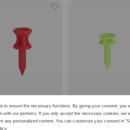
e to ensure the necessary functions. By giving your consent, you a
2 Improve
Pure 2 Improve
n with our partners. If you only accept the necessary cookies, we wi
Tees
Step Tees
ve any personalized content. You can customize your consent in “Se
€
2,95 €
licy
.