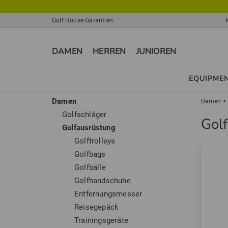
Golf House Garantien
DAMEN
HERREN
JUNIOREN
EQUIPME
Damen
Damen
>
Golfschläger
Gol
Golfausrüstung
Golftrolleys
Golfbags
Golfbälle
Golfhandschuhe
Entfernungsmesser
Reisegepäck
Trainingsgeräte