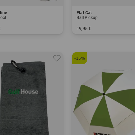
line
Flat Cat
Tool
Ball Pickup
€
19,95 €
nheitsgröße
in: Einheitsgröße
-16%