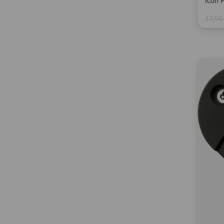
17,95
in: Ei