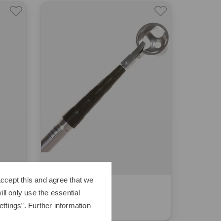
ccept this and agree that we
Golf House
ll only use the essential
Ballangel 5,50 m
ttings”. Further information
29,95 €