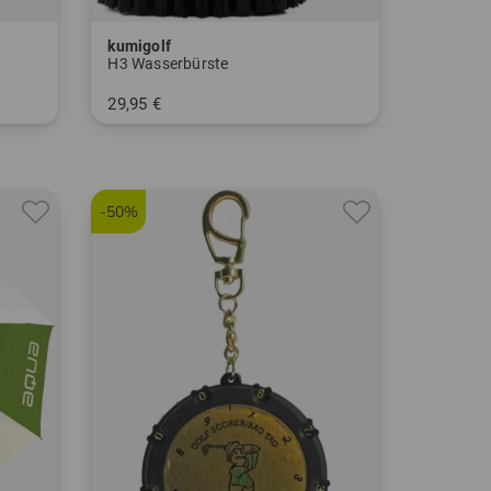
kumigolf
H3 Wasserbürste
29,95 €
in: Einheitsgröße
-50%