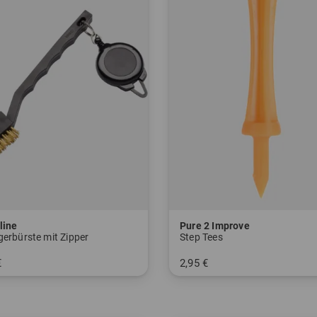
line
Pure 2 Improve
gerbürste mit Zipper
Step Tees
€
2,95 €
nheitsgröße
in: 69 mm