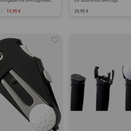
Icon Pitchgabel mit GH-Logo-Ballmarker
UV Schirm mit GH-Logo
 €
13,95 €
29,95 €
nheitsgröße
in: 52 Inch