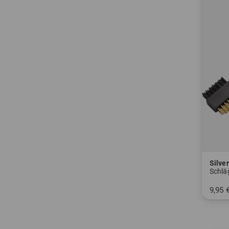
Silver
Schlä
9,95 
in: Ei