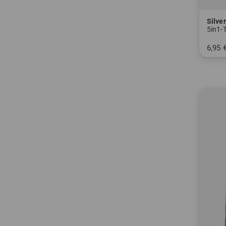
Silver
5in1-
6,95 
in: Ei