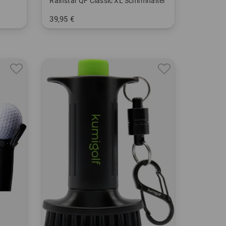
Rainstar QF Classic XL Schirmhalter
39,95 €
in: Einheitsgröße