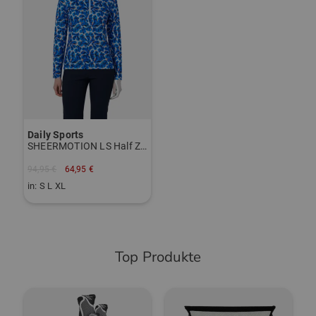
Daily Sports
SHEERMOTION LS Half Zip Stretch Unterzieher
94,95 €
64,95 €
in: S L XL
Top Produkte
-