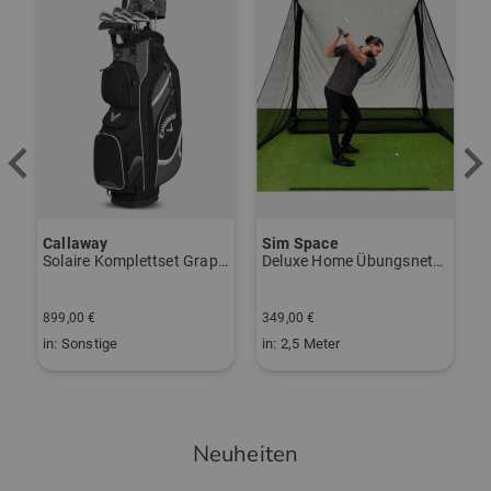
Callaway
Sim Space
K
vo Gen2 Launchmonitor weiß
Solaire Komplettset Graphit, Ladies
Deluxe Home Übungsnetz schwarz
S
2
899,00 €
349,00 €
1
in: Sonstige
in: 2,5 Meter
i
Neuheiten