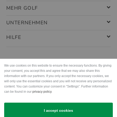
MEHR GOLF
UNTERNEHMEN
HILFE
Zahlungsarten
We use cookies on this website to ensure the necessary functions. By giving
your consent, you accept this and agree that we may also share this
information with our partners. If you only accept the necessary cookies, we
will only use the essential cookies and you will not receive any personalized
content. You can customize your consent in “Settings”. Further information
can be found in our
privacy policy
.
Versand
I accept cookies