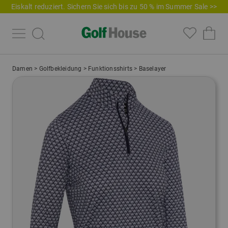
Eiskalt reduziert. Sichern Sie sich bis zu 50 % im Summer Sale >>
Damen
>
Golfbekleidung
>
Funktionsshirts
>
Baselayer