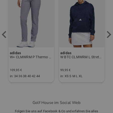
adidas
adidas
J
erzieher schwarz
W+ CLMWRM P Thermo Hose grau
W BTC CLMWRM L Stretch Midlayer navy
F
109,95 €
99,95 €
8
in: 34 36 38 40 42 44
in: XS S M L XL
i
Golf House im Social Web
Folgen Sie uns auf Facebook & Co und erfahren Sie alles