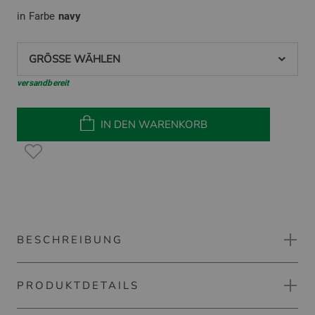
in Farbe
navy
GRÖSSE WÄHLEN
versandbereit
IN DEN WARENKORB
BESCHREIBUNG
PRODUKTDETAILS
Lacoste Cap