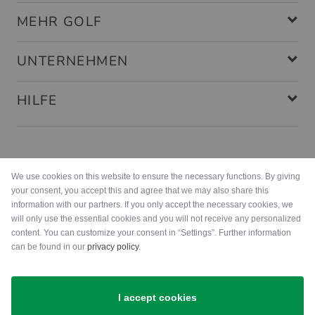
MEHR GOLF
UNTERNEHMEN
HILFE
Zahlungsarten
We use cookies on this website to ensure the necessary functions. By giving
your consent, you accept this and agree that we may also share this
information with our partners. If you only accept the necessary cookies, we
will only use the essential cookies and you will not receive any personalized
content. You can customize your consent in “Settings”. Further information
can be found in our
privacy policy
.
Versand
I accept cookies