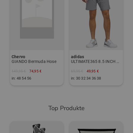
1
i
Chervo
adidas
GIANDO Bermuda Hose
ULTIMATE365 8.5 INCH GOLF Bermuda
149,95 €
74,95 €
69,95 €
49,95 €
in: 48 54 56
in: 30 32 34 36 38
Top Produkte
-