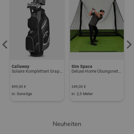
Callaway
Sim Space
K
vo Gen2 Launchmonitor weiß
Solaire Komplettset Graphit, Ladies
Deluxe Home Übungsnetz schwarz
S
2
899,00 €
349,00 €
1
in: Sonstige
in: 2,5 Meter
i
Neuheiten