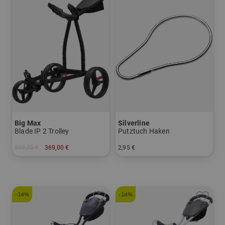
Big Max
Silverline
Blade IP 2 Trolley
Putztuch Haken
399,00 €
369,00 €
2,95 €
in: Sonstiges Material
in: Einheitsgröße
-14%
-14%