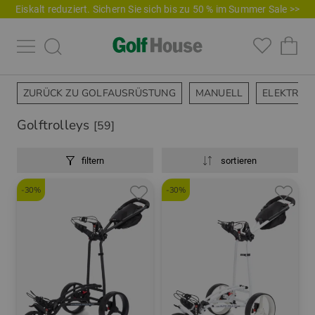
Eiskalt reduziert. Sichern Sie sich bis zu 50 % im Summer Sale >>
ZURÜCK ZU GOLFAUSRÜSTUNG
MANUELL
ELEKTRO
Golftrolleys
[59]
filtern
sortieren
-30%
-30%