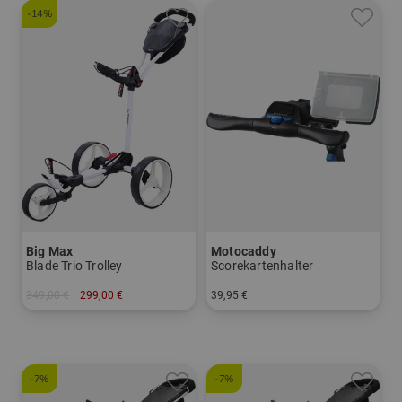
-14%
Big Max
Motocaddy
Blade Trio Trolley
Scorekartenhalter
349,00 €
299,00 €
39,95 €
in: Sonstiges Material
in: Einheitsgröße
-7%
-7%