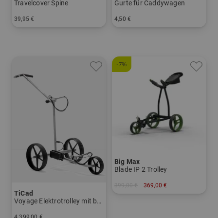
Travelcover Spine
Gurte für Caddywagen
39,95 €
4,50 €
in: Einheitsgröße
in: Einheitsgröße
-7%
Big Max
Blade IP 2 Trolley
399,00 €
369,00 €
TiCad
in: Sonstiges Material
Voyage Elektrotrolley mit belederter Drehgriffsteuerung
4.399,00 €