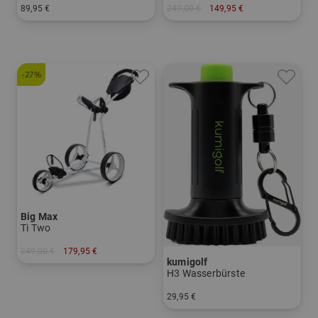
89,95 €
249,00 €
149,95 €
in: Sonstiges Material
in: Aluminium
-27%
Big Max
Ti Two
249,00 €
179,95 €
kumigolf
in: Sonstiges Material
H3 Wasserbürste
29,95 €
in: Einheitsgröße