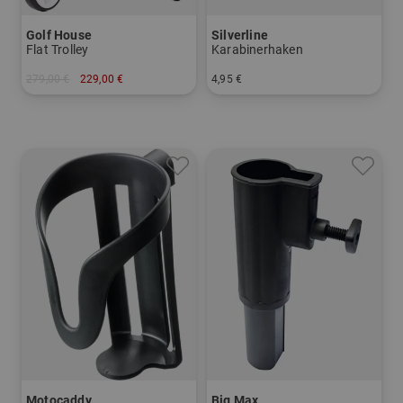
Golf House
Silverline
Flat Trolley
Karabinerhaken
279,00 €
229,00 €
4,95 €
in: Sonstiges Material
in: Einheitsgröße
Motocaddy
Big Max