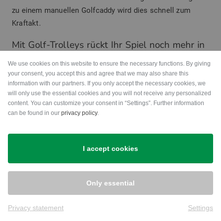
zu einem manuellen Golfcaddy wird dies schnell zum
Kraftakt.
Mit Golf-Trolleys rückt Ihr Spiel noch mehr in
den Vordergrund
We use cookies on this website to ensure the necessary functions. By giving
your consent, you accept this and agree that we may also share this
Zusätzlich erlauben Ihnen die verschiedenen
information with our partners. If you only accept the necessary cookies, we
Erweiterungsmöglichkeiten ihres Golf-Trolleys, nicht nur
will only use the essential cookies and you will not receive any personalized
content. You can customize your consent in “Settings”. Further information
Ihr Golfbag über das Grün zu transportieren. Auch
can be found in our
privacy policy
.
weiteres
Trolleyzubehör
, welches Sie im breiten Angebot
von Golfhouse finden, wird so zu Ihrem neuen Freund im
Golfalltag. Schirmhalter für Sonnen- oder Regenschirme
I accept cookies
oder ein praktischer Getränkehalter für das schnelle
Durstlöschen, zahlreiche Goodies gestalten Ihre Runde
Only essential
auf dem Golfplatz deutlich angenehmer. Haben Sie Ihr
Spiel beendet, klappen Sie ihren Golfcaddy einfach
Privacy statement
Settings
zusammen und verstauen ihn bei entsprechendem