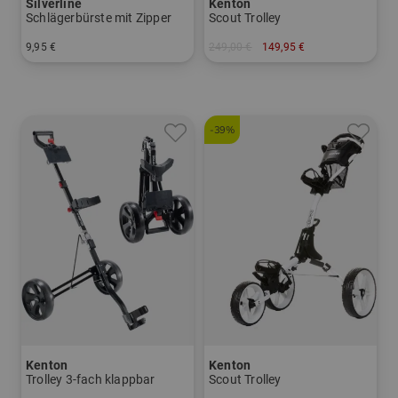
Silverline
Kenton
Schlägerbürste mit Zipper
Scout Trolley
9,95 €
249,00 €
149,95 €
in: Einheitsgröße
in: Aluminium
-39%
Kenton
Kenton
Trolley 3-fach klappbar
Scout Trolley