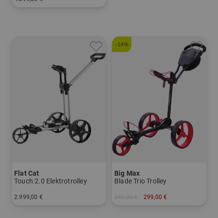
in: Titan
-14%
Flat Cat
Big Max
Touch 2.0 Elektrotrolley
Blade Trio Trolley
2.999,00 €
349,00 €
299,00 €
in: Aluminium
in: Sonstiges Material