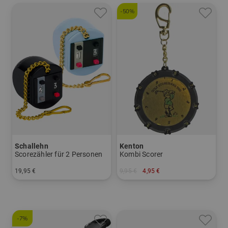
-50%
Schallehn
Kenton
Scorezähler für 2 Personen
Kombi Scorer
19,95 €
9,95 €
4,95 €
in: Einheitsgröße
in: Einheitsgröße
-7%