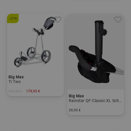
-27%
Big Max
Ti Two
249,00 €
179,95 €
Big Max
in: Sonstiges Material
Rainstar QF Classic XL Schirmhalter
39,95 €
in: Einheitsgröße