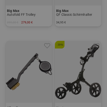
Big Max
Big Max
Autofold FF Trolley
QF Classic Schirmhalter
399,00 €
279,00 €
34,95 €
in: Sonstiges Material
in: Einheitsgröße
-39%