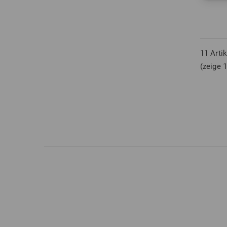
in: 1 3
11 Arti
(zeige 1