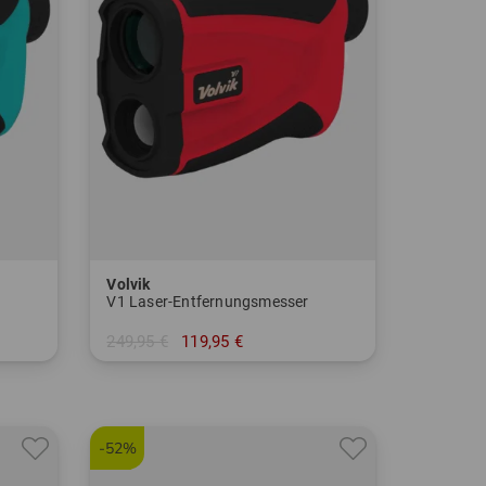
Volvik
V1 Laser-Entfernungsmesser
249,95 €
119,95 €
in: Einheitsgröße
-52%