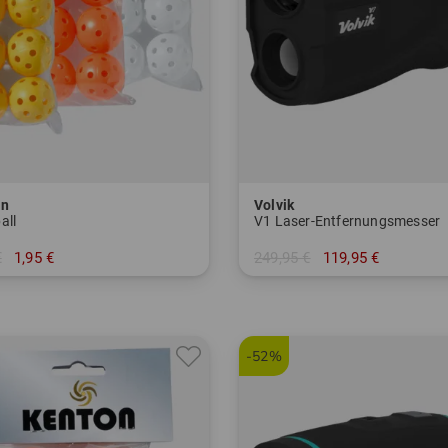
on
Volvik
all
V1 Laser-Entfernungsmesser
€
1,95 €
249,95 €
119,95 €
r Pack
in: Einheitsgröße
-52%