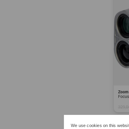
Zoom
329,0
in: Ei
We use cookies on this websit