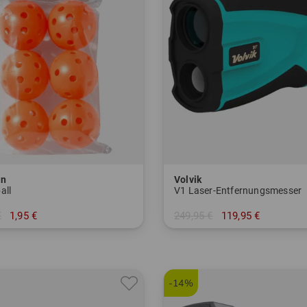
on
Volvik
all
V1 Laser-Entfernungsmesser
€
1,95 €
249,95 €
119,95 €
r Pack
in: Einheitsgröße
-14%