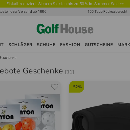
Eiskalt reduziert. Sichern Sie sich bis zu 50 % im Summer Sale >>
kostenloser Versand ab 100€
100 Tage Rückgaberecht
NT
SCHLÄGER
SCHUHE
FASHION
GUTSCHEINE
MAR
Geschenke
ebote Geschenke
[11]
-52%