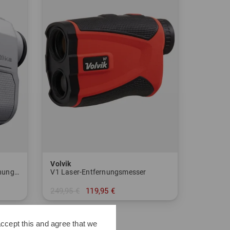
Volvik
Coolshot 20i GIII Laser-Entfernungsmesser
V1 Laser-Entfernungsmesser
249,95 €
119,95 €
in: Einheitsgröße
ccept this and agree that we