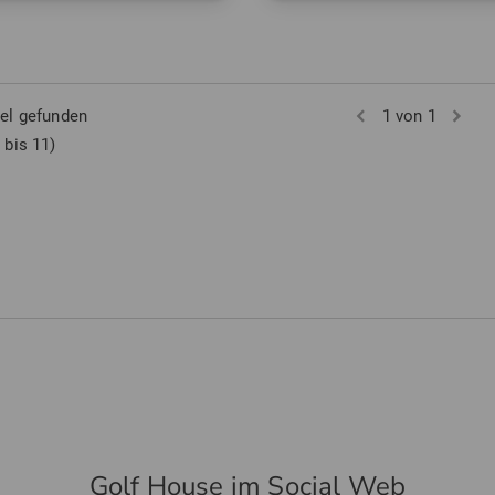
 5 7
in: Einheitsgröße
kel gefunden
1 von 1
 bis 11)
Golf House im Social Web