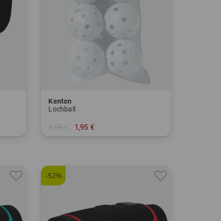
Kenton
Lochball
2,95 €
1,95 €
in: 6er Pack
-52%