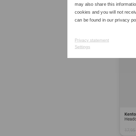
may also share this informatio
-33%
cookies and you will not recei
can be found in our
privacy po
Privacy statement
Settings
Kent
Headc
17,95