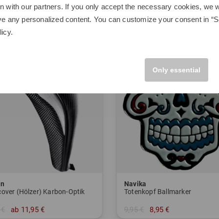
n with our partners. If you only accept the necessary cookies, we wi
-10%
ve any personalized content. You can customize your consent in “Se
licy
.
Only essential
on
Navika
over (Hölzer) Karbon-Optik
Totenkopf Ballmarker
 €
ab 11,95 €
9,95 €
8,95 €