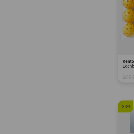
Kent
Lochb
2,95 
in: 6e
-33%