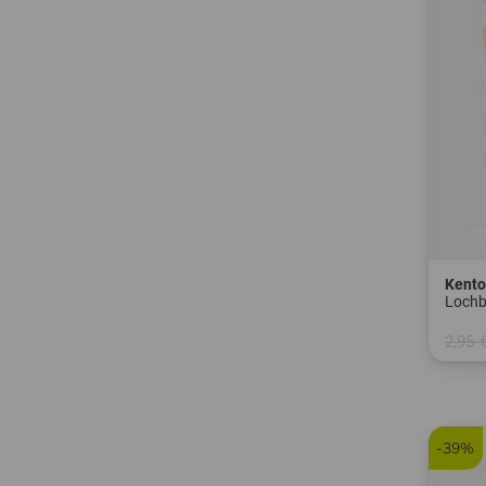
Kent
Lochb
2,95 
in: 6e
-39%