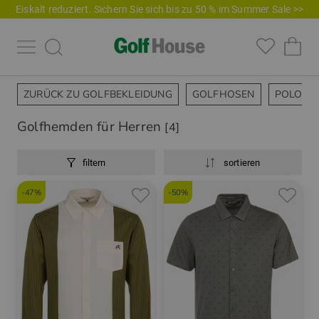
Eiskalt reduziert. Sichern Sie sich bis zu 50 % im Summer Sale >>
ZURÜCK ZU GOLFBEKLEIDUNG
GOLFHOSEN
POLOSH
Golfhemden für Herren
[4]
filtern
sortieren
-47%
-50%