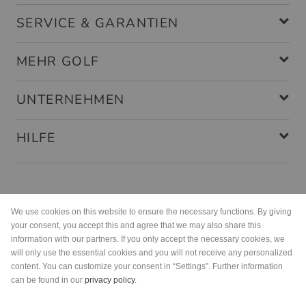
SERVICE & GARANTIEN
MEHR GOLF
UNTERNEHMEN
HILFE
Zahlungsarten
We use cookies on this website to ensure the necessary functions. By giving
your consent, you accept this and agree that we may also share this
information with our partners. If you only accept the necessary cookies, we
will only use the essential cookies and you will not receive any personalized
content. You can customize your consent in “Settings”. Further information
can be found in our
privacy policy
.