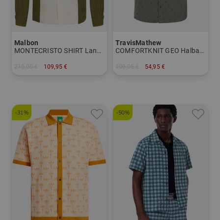
Malbon
TravisMathew
MONTECRISTO SHIRT Langarm Hemd
COMFORTKNIT GEO Halbarm Hemd
210,00 €
109,95 €
109,95 €
54,95 €
in: M L XL
in: M L XL
-31%
-50%