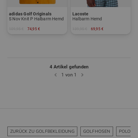
adidas Golf Originals
Lacoste
S Nov Knit P Halbarm Hemd
Halbarm Hemd
109,95 €
74,95 €
139,95 €
69,95 €
in: S
in: S M L XL
4 Artikel gefunden
1 von 1
ZURÜCK ZU GOLFBEKLEIDUNG
GOLFHOSEN
POLOSH