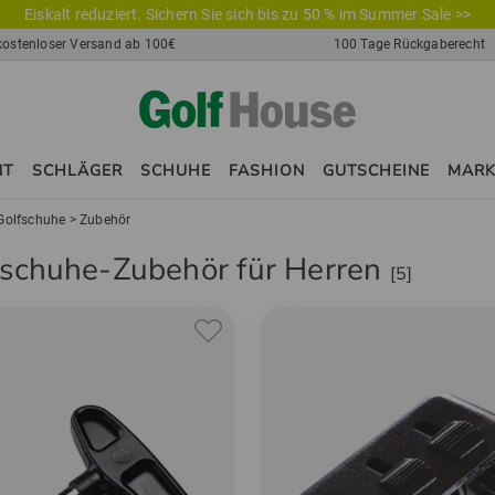
Eiskalt reduziert. Sichern Sie sich bis zu 50 % im Summer Sale >>
kostenloser Versand ab 100€
100 Tage Rückgaberecht
NT
SCHLÄGER
SCHUHE
FASHION
GUTSCHEINE
MAR
Golfschuhe
>
Zubehör
fschuhe-Zubehör für Herren
[5]