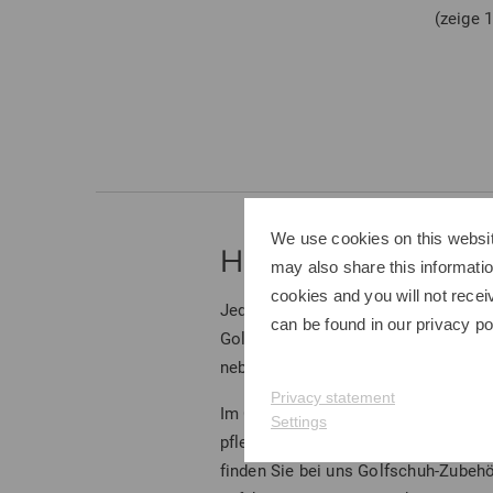
(zeige 1
We use cookies on this websit
Herren Golfschuh Z
may also share this informatio
cookies and you will not recei
Jeder Golfspieler hat unterschiedli
can be found in our
privacy po
Golf House sind Experten in Sachen G
neben Golfschuhen auch das entspr
Privacy statement
Im Onlineshop von Golf House stelle
Settings
pflegen können. Schließlich gehört 
finden Sie bei uns Golfschuh-Zubeh