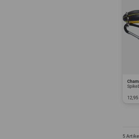
Cham
Spike
12,95
in: Ei
5 Artik