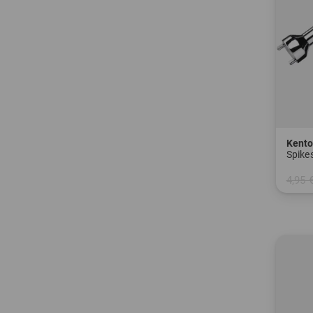
Kent
Spike
4,95 
in: Ei