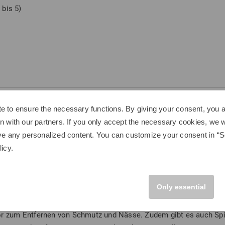
 bis 5)
e to ensure the necessary functions. By giving your consent, you a
ubehör - Schuhpflege ist das A und
n with our partners. If you only accept the necessary cookies, we wi
ve any personalized content. You can customize your consent in “Se
che Bedürfnisse und Wünsche, um seiner Leidenschaft für das Gol
licy
.
olf und sind dazu da, Ihnen zu helfen, die Dinge zu finden, die für
echende Zubehör.
Only essential
n wir Ihnen eine große Vielfalt an Zubehör für Golfschuhe vor, m
die regelmäßige Pflege von Golfschuhen genauso zum Spiel dazu w
ör zum Entfernen von Schmutz und Nässe. Zudem gibt es auch Spik