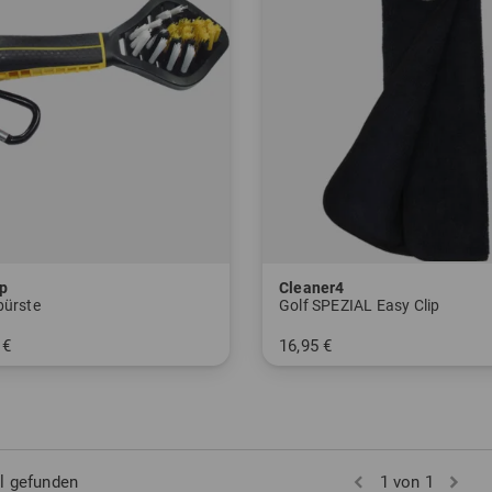
p
Cleaner4
bürste
Golf SPEZIAL Easy Clip
 €
16,95 €
nheitswert
in: Einheitsgröße
el gefunden
1 von 1