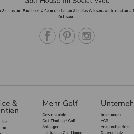
Golf House im Social Web
n Sie uns auf Facebook & Co und erfahren Sie alles Wissenswerte rund ums
Golfsport.
ice &
Mehr Golf
Unterne
ntien
Gewinnspiele
Impressum
Golf Einstieg / Golf
AGB
tline
Anfänger
Ansprechpartner
-Rat
Leistungen Golf House
Datenschutz
n