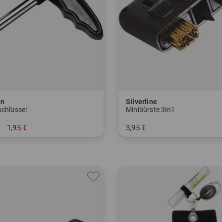
on
Silverline
schlüssel
Minibürste 3in1
€
1,95 €
3,95 €
nheitsgröße
in: Einheitsgröße