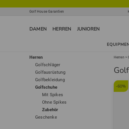
Golf House Garantien
DAMEN
HERREN
JUNIOREN
EQUIPME
Herren
Herren
>
Golfschläger
Gol
Golfausrüstung
Golfbekleidung
-60%
Golfschuhe
Mit Spikes
Ohne Spikes
Zubehör
Geschenke