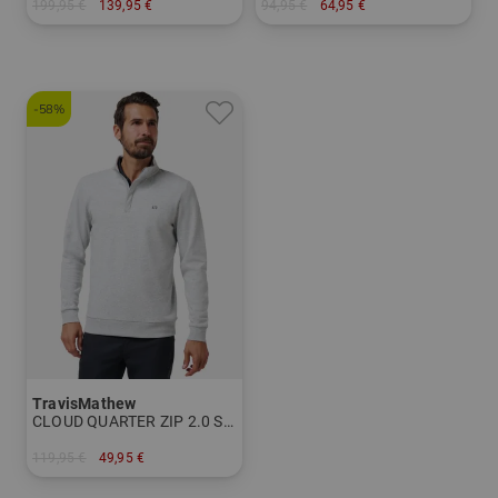
199,95 €
139,95 €
94,95 €
64,95 €
in: 48 54
in: 3XL
-58%
TravisMathew
CLOUD QUARTER ZIP 2.0 Shirt Sweatshirt
119,95 €
49,95 €
in: M XL XXL