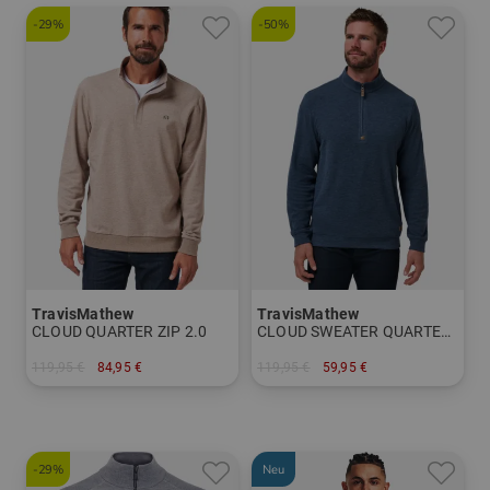
-29%
-50%
TravisMathew
TravisMathew
CLOUD QUARTER ZIP 2.0
CLOUD SWEATER QUARTER ZIP Shirt Sweatshirt
119,95 €
84,95 €
119,95 €
59,95 €
in: M L XL XXL
in: M L XXL
-29%
Neu