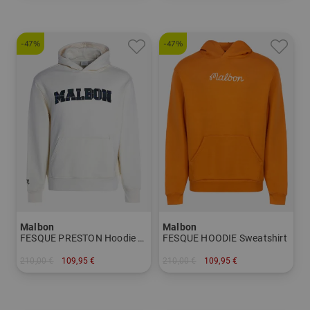
-47%
-47%
Malbon
Malbon
FESQUE PRESTON Hoodie Sweatshirt
FESQUE HOODIE Sweatshirt
210,00 €
109,95 €
210,00 €
109,95 €
in: M L XL XXL
in: M L XL