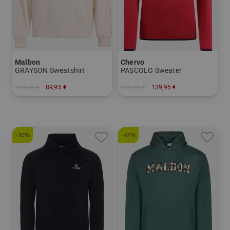
Malbon
Chervo
GRAYSON Sweatshirt
PASCOLO Sweater
184,95 €
89,95 €
199,95 €
139,95 €
in: XL
in: 54
-30%
-47%