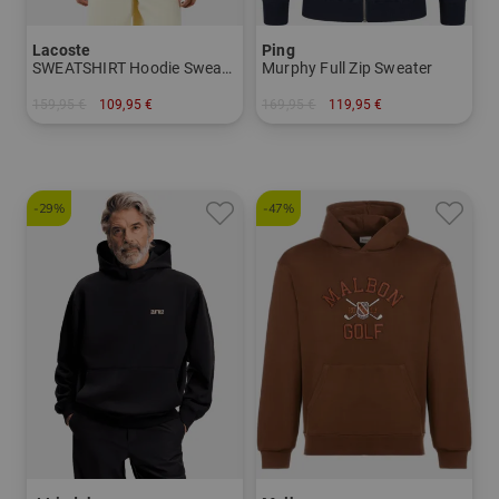
Lacoste
Ping
SWEATSHIRT Hoodie Sweatshirt
Murphy Full Zip Sweater
159,95 €
109,95 €
169,95 €
119,95 €
in: M L XL
in: S M L XL XXL
-29%
-47%