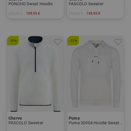
PONCHO Sweat Hoodie
PASCOLO Sweater
229,00 €
109,95 €
199,95 €
139,95 €
in: 54 56
in: 48 54
-30%
-31%
Chervo
Puma
PASCOLO Sweater
Puma 30904 Hoodie Sweatshirt