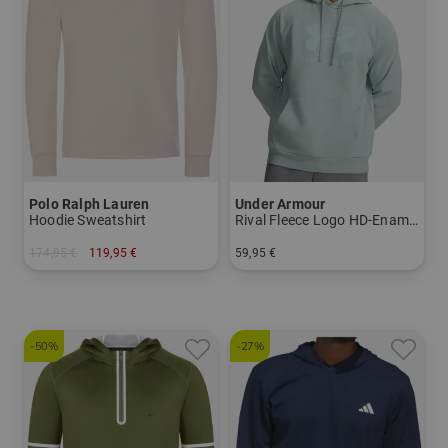
Polo Ralph Lauren
Under Armour
Hoodie Sweatshirt
Rival Fleece Logo HD-Enamel
174,95 €
119,95 €
59,95 €
in: XXL
in: M L XL XXL
-50%
-27%