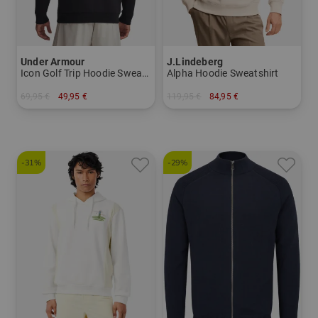
Under Armour
J.Lindeberg
Icon Golf Trip Hoodie Sweatshirt
Alpha Hoodie Sweatshirt
69,95 €
49,95 €
119,95 €
84,95 €
in: M L XL XXL
in: M L XL
-31%
-29%