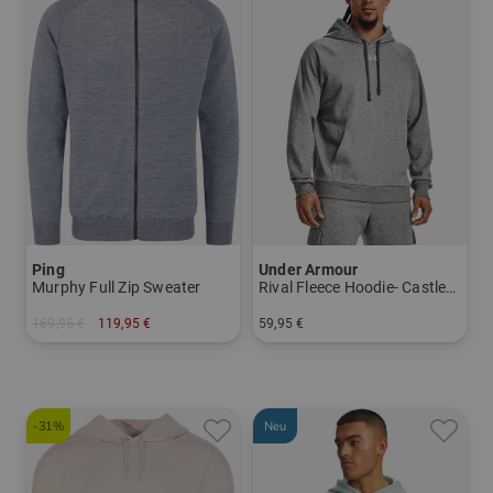
Ping
Under Armour
Murphy Full Zip Sweater
Rival Fleece Hoodie- Castlerock Light Heather
169,95 €
119,95 €
59,95 €
in: S M L XL
in: M L XL XXL
-31%
Neu