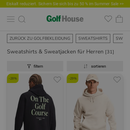
Eiskalt reduziert. Sichern Sie sich bis zu 50 % im Summer Sale >>
ZURÜCK ZU GOLFBEKLEIDUNG
SWEATSHIRTS
SWEAT
Sweatshirts & Sweatjacken für Herren
[31]
filtern
sortieren
-28%
-29%