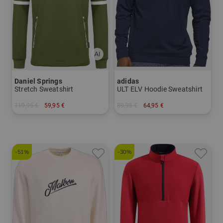
Daniel Springs
adidas
Stretch Sweatshirt
ULT ELV Hoodie Sweatshirt
119,95 €
59,95 €
89,95 €
64,95 €
in: S
in: S
-51%
-30%