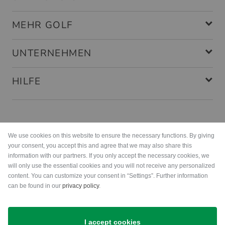
MEHR GOLF
UNTERNEHMEN
HILFE
Zahlungsarten
We use cookies on this website to ensure the necessary functions. By giving
your consent, you accept this and agree that we may also share this
information with our partners. If you only accept the necessary cookies, we
will only use the essential cookies and you will not receive any personalized
content. You can customize your consent in “Settings”. Further information
can be found in our
privacy policy
.
Versand
I accept cookies