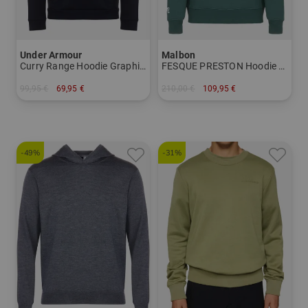
Under Armour
Malbon
Curry Range Hoodie Graphic Sweatshirt
FESQUE PRESTON Hoodie Sweatshirt
99,95 €
69,95 €
210,00 €
109,95 €
in: M L XL
in: M L XL XXL
-49%
-31%