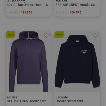
J.Lindeberg
Malbon
30Y Callan Unisex Hoodie Sweatshirt
FESQUE CREST Hoodie Sweatshirt
169,95 €
119,95 €
210,00 €
109,95 €
in: M L
in: M L XL XXL
-50%
-50%
adidas
Lacoste
ULTIMATE365 Hoodie Sweatshirt
Hoodie Sweatshirt