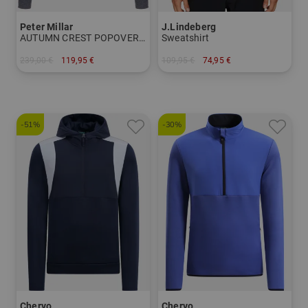
Peter Millar
J.Lindeberg
AUTUMN CREST POPOVER Hoodie Sweatshirt
Sweatshirt
239,00 €
119,95 €
109,95 €
74,95 €
in: XL XXL
in: S M
-51%
-30%
Chervo
Chervo