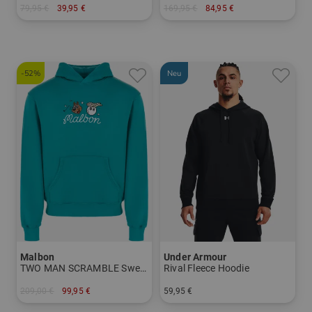
79,95 €
39,95 €
169,95 €
84,95 €
in: L XL
in: L XXL
-52%
Neu
Malbon
Under Armour
TWO MAN SCRAMBLE Sweat Hoodie
Rival Fleece Hoodie
209,00 €
99,95 €
59,95 €
in: M
in: M L XL XXL