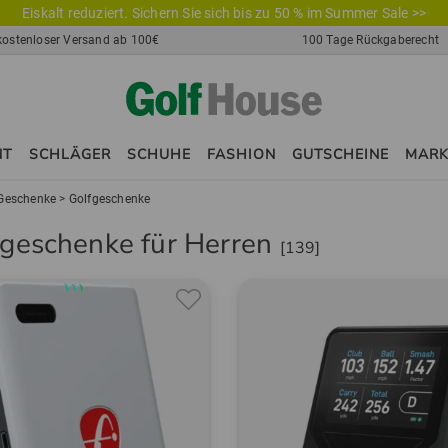
Eiskalt reduziert. Sichern Sie sich bis zu 50 % im Summer Sale >>
kostenloser Versand ab 100€
100 Tage Rückgaberecht
NT
SCHLÄGER
SCHUHE
FASHION
GUTSCHEINE
MAR
Geschenke
>
Golfgeschenke
fgeschenke für Herren
[139]