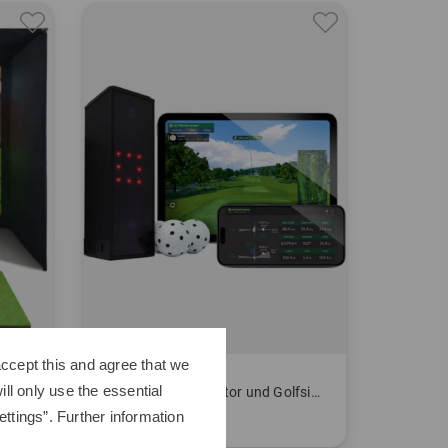
ccept this and agree that we
Square Golf
ll only use the essential
eter
Indoor Launchmonitor und Golfsimulator
ttings”. Further information
829,00 €