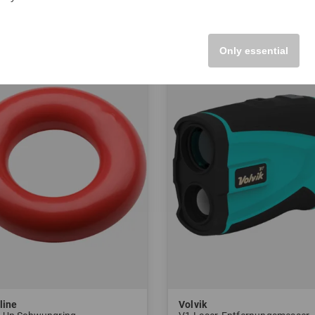
r Pack
in: Einheitsgröße
Only essential
-52%
line
Volvik