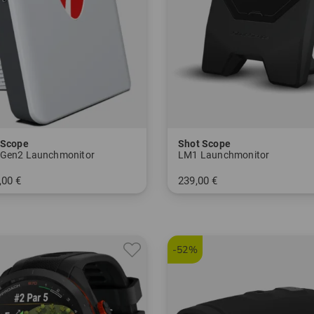
tScope
Shot Scope
Gen2 Launchmonitor
LM1 Launchmonitor
,00 €
239,00 €
nheitsgröße
in: Einheitsgröße
-52%