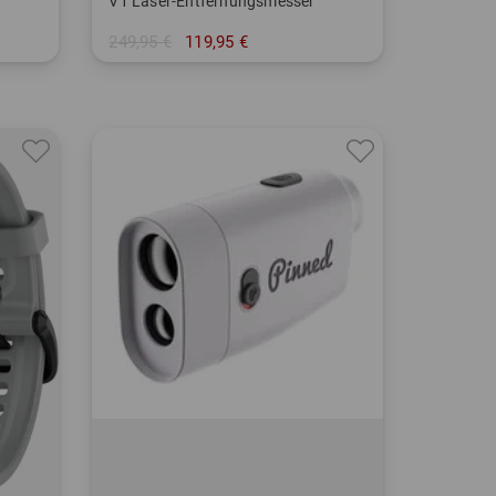
V1 Laser-Entfernungsmesser
249,95 €
119,95 €
in: Einheitsgröße