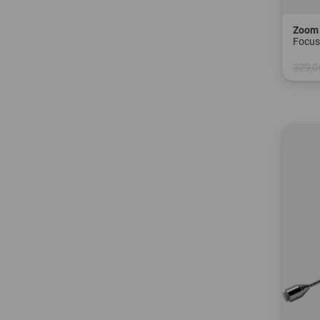
Zoom
329,0
in: Ei