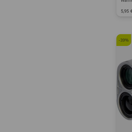
Warm
5,95 
in: Ei
-39%