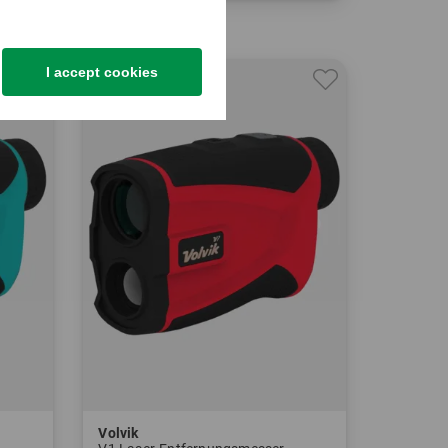
in: Einheitsgröße
I accept cookies
-52%
Volvik