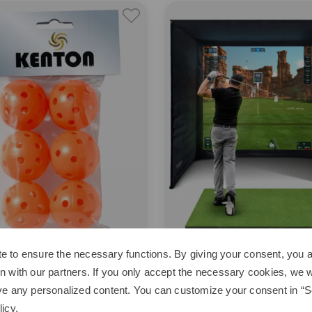
e to ensure the necessary functions. By giving your consent, you a
on
Sim Space
n with our partners. If you only accept the necessary cookies, we wi
all
Abschlagbox 4.0 x 3.0 x 3.0 M
ve any personalized content. You can customize your consent in “Se
€
1,95 €
1.989,00 €
licy
.