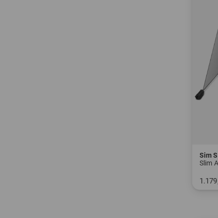
Sim 
1.179
in: Ei