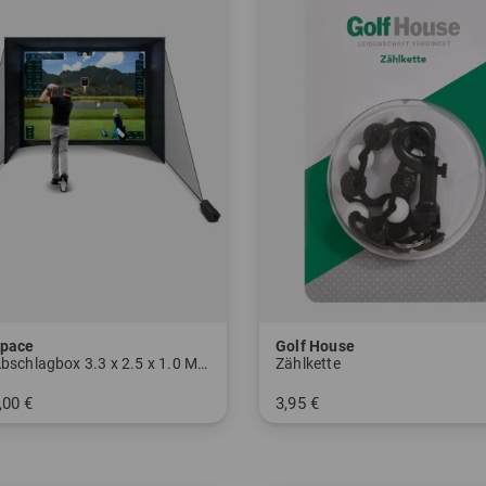
Space
Golf House
Slim Abschlagbox 3.3 x 2.5 x 1.0 Meter
Zählkette
,00 €
3,95 €
nheitsgröße
in: Einheitsgröße