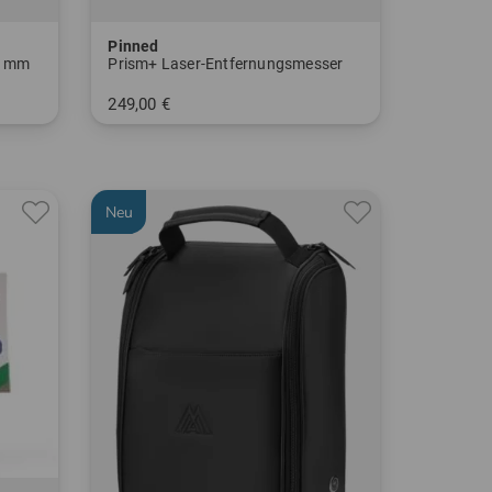
Pinned
2 mm
Prism+ Laser-Entfernungsmesser
249,00 €
in: Einheitsgröße
Neu