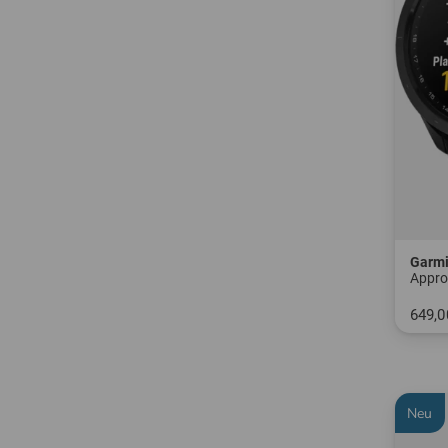
Garm
Appro
649,0
in: Ei
Neu