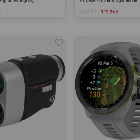
-Up Schwungring
V1 Laser-Entfernungsmesser
€
249,95 €
119,95 €
nheitsgröße
in: Einheitsgröße