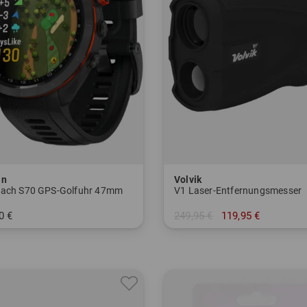
in
Volvik
ach S70 GPS-Golfuhr 47mm
V1 Laser-Entfernungsmesser
0 €
249,95 €
119,95 €
nheitsgröße
in: Einheitsgröße