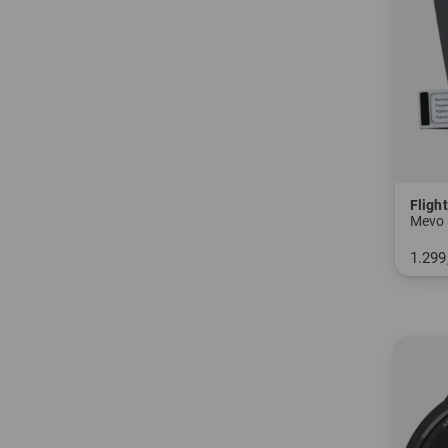
Fligh
Mevo 
1.299
in: Ei