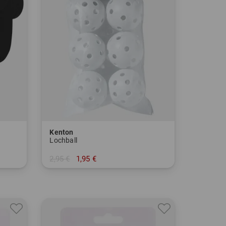
Kenton
Lochball
2,95 €
1,95 €
in: 6er Pack