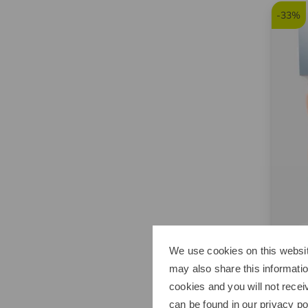
-33%
We use cookies on this websit
Kent
may also share this informatio
Lochb
cookies and you will not recei
2,95 
can be found in our
privacy po