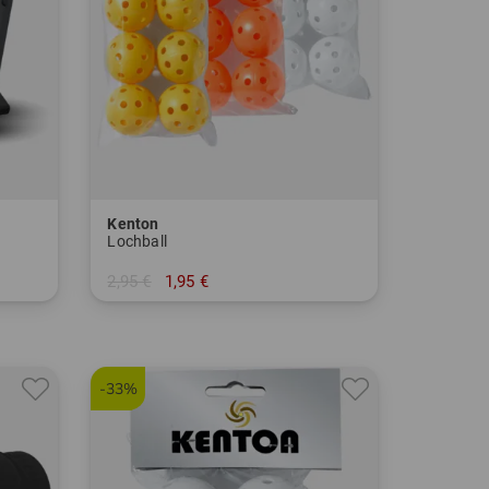
Kenton
Lochball
2,95 €
1,95 €
in: 6er Pack
-33%