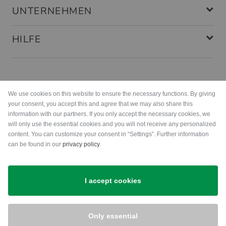
UNTERNEHMEN
Tommy GIS
(
05.06.2013
)
HILFE
Alles Gut
Das Produkt enstprach meinen
Zahlungsarten
Vorstellungen
We use cookies on this website to ensure the necessary functions. By giving
your consent, you accept this and agree that we may also share this
information with our partners. If you only accept the necessary cookies, we
will only use the essential cookies and you will not receive any personalized
content. You can customize your consent in “Settings”. Further information
can be found in our
privacy policy
.
Prof. Dr. Hans-Jörg M.
(
27.07.2012
)
Versand
I accept cookies
Okay
Bischen wackelig, aber okay.
Only essential