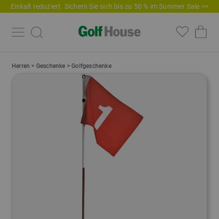
Eiskalt reduziert. Sichern Sie sich bis zu 50 % im Summer Sale >>
Herren
>
Geschenke
>
Golfgeschenke