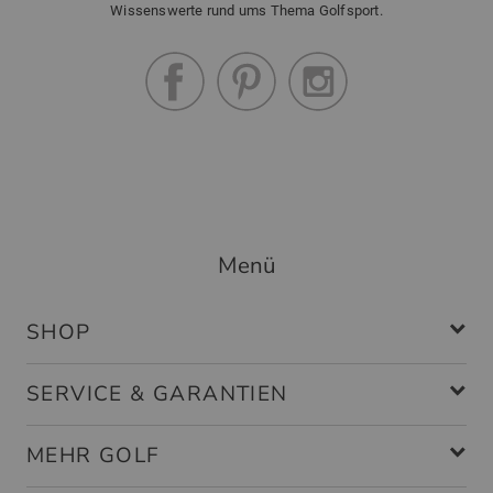
Wissenswerte rund ums Thema Golfsport.
6 Monate erneuert werden, da sie
dem Wetter nicht standhält. Eine
Fahne im Einzelkauf wäre daher
wünschenswert.
Ortolf v.Saldern
(
20.09.2016
)
Menü
sehr guter Kauf
SHOP
gute Verarbeitung, Lochfahne wie ich
sie mir vorgestellt habe,wetterfest
SERVICE & GARANTIEN
und stabil, empfehlenswert
MEHR GOLF