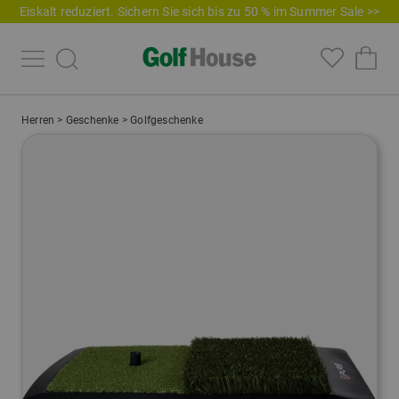
Eiskalt reduziert. Sichern Sie sich bis zu 50 % im Summer Sale >>
Herren
>
Geschenke
>
Golfgeschenke