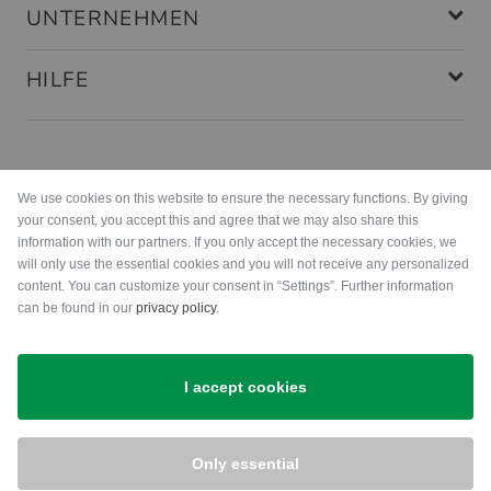
Maße
UNTERNEHMEN
wäre hilfreicher wenn die Matte
breiter wäre.
HILFE
Zahlungsarten
We use cookies on this website to ensure the necessary functions. By giving
Kalle W.
(
19.02.2017
)
your consent, you accept this and agree that we may also share this
information with our partners. If you only accept the necessary cookies, we
will only use the essential cookies and you will not receive any personalized
sehr gute Qualität
content. You can customize your consent in “Settings”. Further information
can be found in our
privacy policy
.
Gut fürs üben zu Hause
Versand
I accept cookies
Only essential