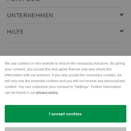
Face Balanced
UNTERNEHMEN
HILFE
Zahlungsarten
We use cookies on this website to ensure the necessary functions. By giving
your consent, you accept this and agree that we may also share this
information with our partners. If you only accept the necessary cookies, we
will only use the essential cookies and you will not receive any personalized
content. You can customize your consent in “Settings”. Further information
can be found in our
privacy policy
.
Versand
I accept cookies