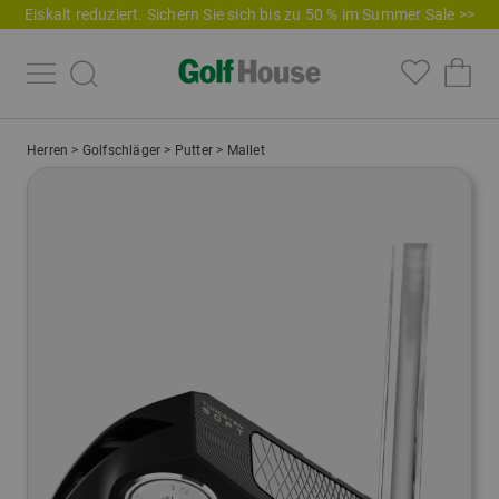
Eiskalt reduziert. Sichern Sie sich bis zu 50 % im Summer Sale >>
Herren
>
Golfschläger
>
Putter
>
Mallet