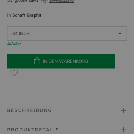
inkl. gesetzl. MwSt., zzgl.
Versandkosten
in Schaft
Graphit
34 INCH
lieferbar
IN DEN WARENKORB
BESCHREIBUNG
PRODUKTDETAILS
Cleveland Frontline Elite CERO Single Bend Putter mit