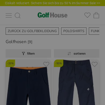
Eiskalt reduziert. Sichern Sie sich bis zu 50 % im Summer Sale >>
ZURÜCK ZU GOLFBEKLEIDUNG
POLOSHIRTS
FUNKTI
Golfhosen
[9]
filtern
sortieren
-33%
-50%