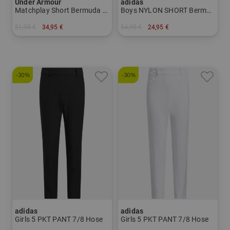
Under Armour
adidas
Matchplay Short Bermuda Hose
Boys NYLON SHORT Bermuda Hose
51,95 €
34,95 €
54,95 €
24,95 €
in: M XL
in: 152 164 176
-30%
-30%
adidas
adidas
Girls 5 PKT PANT 7/8 Hose
Girls 5 PKT PANT 7/8 Hose