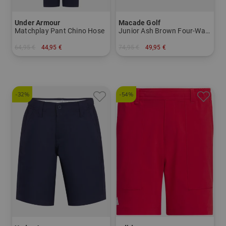
Under Armour
Macade Golf
Matchplay Pant Chino Hose
Junior Ash Brown Four-Way Stretch Shorts
64,95 €
44,95 €
74,95 €
49,95 €
in: S M XL
in: 140 152
-32%
-54%