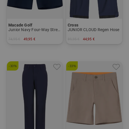
Macade Golf
Cross
Junior Navy Four-Way Stretch Shorts
JUNIOR CLOUD Regen Hose
74,95 €
49,95 €
89,95 €
44,95 €
in: 140 152
in: 122/128
-30%
-33%