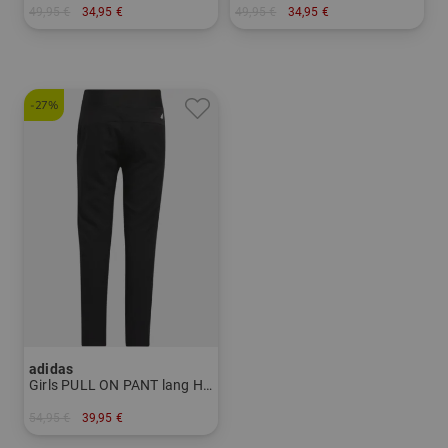
49,95 €
34,95 €
49,95 €
34,95 €
in: 152
in: 152 164
-27%
adidas
Girls PULL ON PANT lang Hose
54,95 €
39,95 €
in: 140