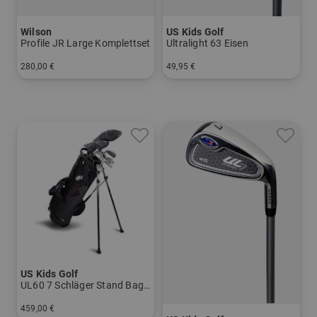
Wilson
US Kids Golf
Profile JR Large Komplettset
Ultralight 63 Eisen
280,00 €
49,95 €
in: Sonstige
in: 5 6 7 8 PW
US Kids Golf
UL60 7 Schläger Stand Bag Set
459,00 €