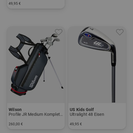
49,95 €
in: 5 7 SW
Wilson
US Kids Golf
Profile JR Medium Komplettset
Ultralight 48 Eisen
260,00 €
49,95 €
in: Sonstige
in: 7 9 SW