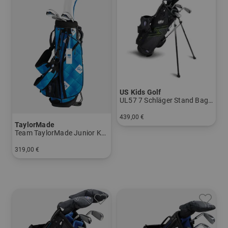
US Kids Golf
UL57 7 Schläger Stand Bag Set
439,00 €
TaylorMade
in: UL 57
Team TaylorMade Junior Komplettset Size 1
319,00 €
in: Size 1