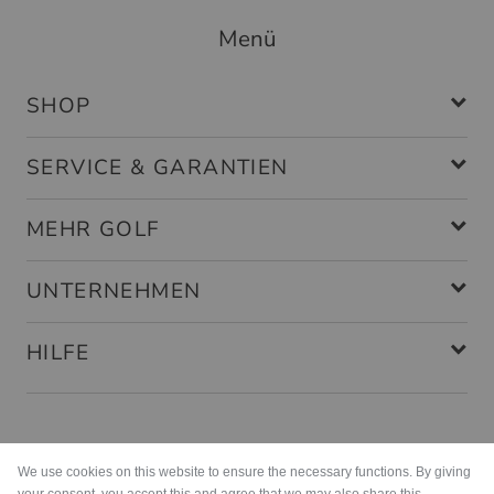
Menü
SHOP
SERVICE & GARANTIEN
MEHR GOLF
UNTERNEHMEN
HILFE
Zahlungsarten
We use cookies on this website to ensure the necessary functions. By giving