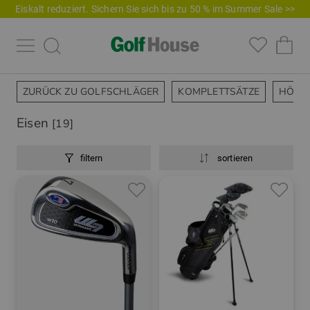
Eiskalt reduziert. Sichern Sie sich bis zu 50 % im Summer Sale >>
ZURÜCK ZU GOLFSCHLÄGER
KOMPLETTSÄTZE
HÖLZ
Eisen
[19]
filtern
sortieren