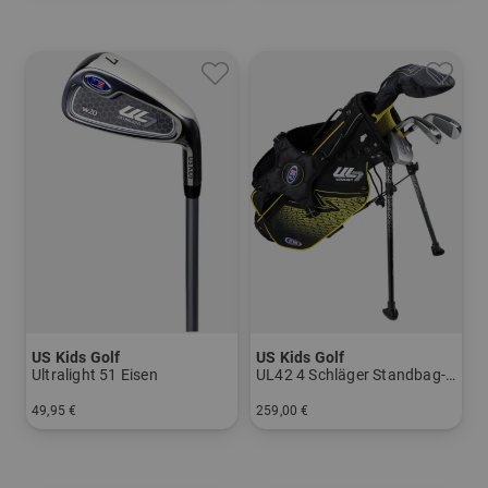
US Kids Golf
US Kids Golf
Ultralight 51 Eisen
UL42 4 Schläger Standbag-Set
49,95 €
259,00 €
in: 7 9 PW SW
in: UL 42