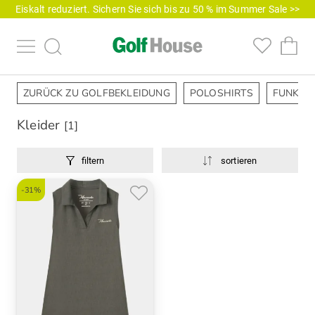
Eiskalt reduziert. Sichern Sie sich bis zu 50 % im Summer Sale >>
ZURÜCK ZU GOLFBEKLEIDUNG
POLOSHIRTS
FUNKTI
Kleider
[1]
filtern
sortieren
-31%