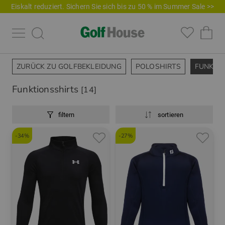
Eiskalt reduziert. Sichern Sie sich bis zu 50 % im Summer Sale >>
ZURÜCK ZU GOLFBEKLEIDUNG
POLOSHIRTS
FUNKTI
Funktionsshirts
[14]
filtern
sortieren
-34%
-27%