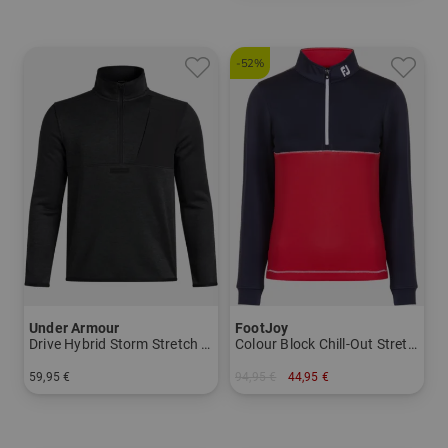
-52%
Under Armour
FootJoy
Drive Hybrid Storm Stretch Midlayer
Colour Block Chill-Out Stretch Midlayer
59,95 €
94,95 €
44,95 €
in: 140 152 164
in: S M L XL