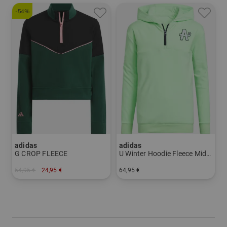
-54%
adidas
adidas
G CROP FLEECE
U Winter Hoodie Fleece Midlayer
54,95 €
24,95 €
64,95 €
in: 140 152
in: 140 152 164