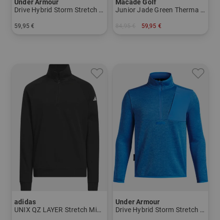
Under Armour
Macade Golf
Drive Hybrid Storm Stretch Midlayer
Junior Jade Green Therma Quarter Zip Stretch Midlayer
59,95 €
84,95 €
59,95 €
in: 140 152 164
in: 128 140 152 164
adidas
Under Armour
UNIX QZ LAYER Stretch Midlayer
Drive Hybrid Storm Stretch Midlayer