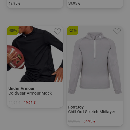
49,95 €
59,95 €
in: 140 152 164
in: 140 152 164
-55%
-27%
Under Armour
ColdGear Armour Mock
44,95 €
19,95 €
FootJoy
in: S
Chill-Out Stretch Midlayer
89,95 €
64,95 €
in: M L XL