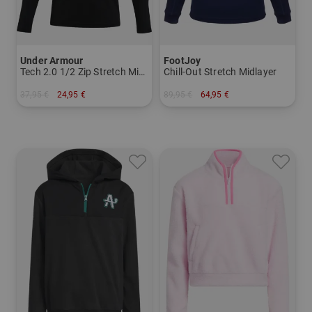
Under Armour
FootJoy
Tech 2.0 1/2 Zip Stretch Midlayer
Chill-Out Stretch Midlayer
37,95 €
24,95 €
89,95 €
64,95 €
in: M L XL
in: M L