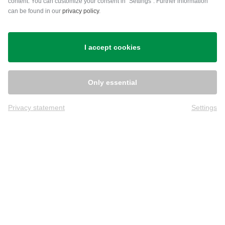
content. You can customize your consent in “Settings”. Further information
can be found in our
privacy policy
.
Versand
I accept cookies
Only essential
Privacy statement
Settings