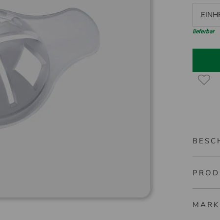
EINH
lieferbar
BESC
PROD
Silverli
Konnten 
MARK
identifi
Artikel