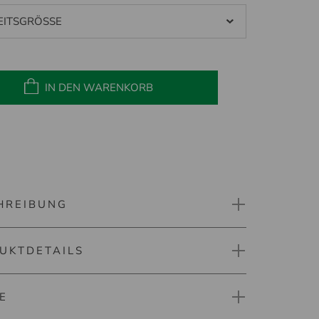
EITSGRÖSSE
IN DEN WARENKORB
HREIBUNG
UKTDETAILS
ne Ball Liner mit Schablone
Sie mal wieder nicht Ihren Ball im Rough
E
zieren? Oder ist Ihr Ball beim Putten wieder einmal
nummer: