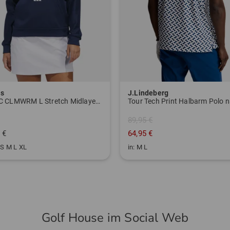
as
J.Lindeberg
W BTC CLMWRM L Stretch Midlayer navy
Tour Tech Print Halbarm Polo 
89,95 €
 €
64,95 €
 S M L XL
in: M L
Golf House im Social Web