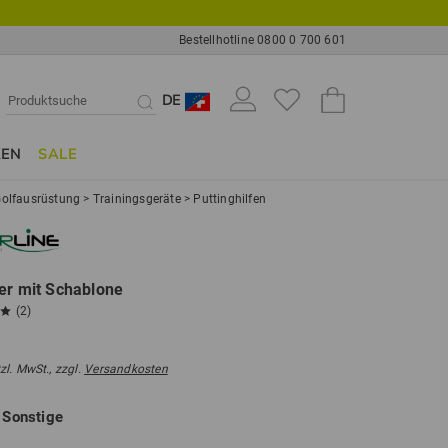
Bestellhotline 0800 0 700 601
DE
KEN
SALE
olfausrüstung
>
Trainingsgeräte
>
Puttinghilfen
ner mit Schablone
(2)
tzl. MwSt., zzgl.
Versandkosten
e
Sonstige