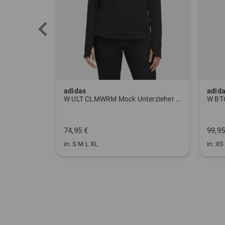
adidas
adid
ose grau
W ULT CLMWRM Mock Unterzieher schwarz
74,95 €
99,95
in: S M L XL
in: XS