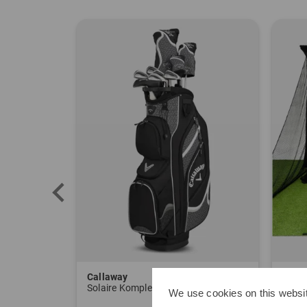
Callaway
Sim 
or weiß
Solaire Komplettset Graphit, Ladies
Delu
We use cookies on this websit