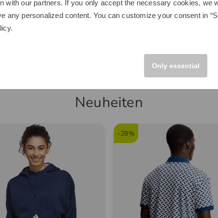
n with our partners. If you only accept the necessary cookies, we wi
249,00 €
ve any personalized content. You can customize your consent in “Se
0 €
149,95 €
licy
.
5 Meter
in: Aluminium
Only essential
Neuheiten
-28%