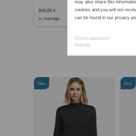
may also share this informatio
cookies and you will not recei
899,00 €
349,0
can be found in our
privacy po
in: Sonstige
in: 2,
Privacy statement
Settings
Neu
Neu