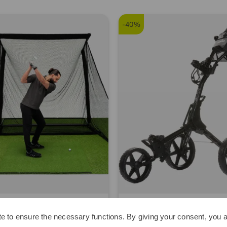
Tipp: Z
den Äqu
-40%
Vorgang 
bei Turn
Nutzen S
verbess
Space
Kenton
xe Home Übungsnetz schwarz
Scout Trolley schwarz
e to ensure the necessary functions. By giving your consent, you a