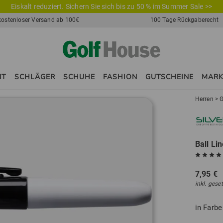
Eiskalt reduziert. Sichern Sie sich bis zu 50 % im Summer Sale >>
kostenloser Versand ab 100€
100 Tage Rückgaberecht
NT
SCHLÄGER
SCHUHE
FASHION
GUTSCHEINE
MAR
Herren
>
G
Ball Li
7,95 €
inkl. gese
in Farb