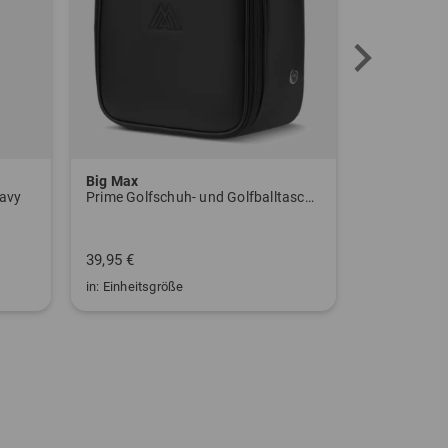
Big Max
Big Max
navy
Prime Golfschuh- und Golfballtasche schwarz
Alignment S
39,95 €
19,95 €
in: Einheitsgröße
in: Einheitsg