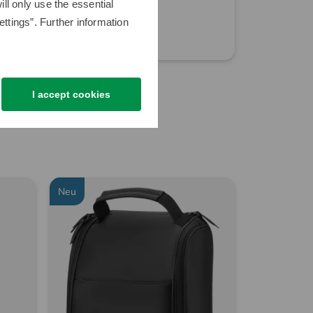
ll only use the essential
249,00 €
ttings”. Further information
149,95 €
1.639,00 €
in: Aluminium
in: Einheitsg
I accept cookies
Neu
Neu